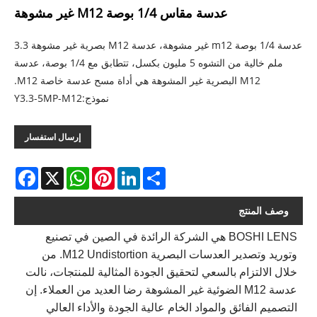
عدسة مقاس 1/4 بوصة M12 غير مشوهة
عدسة 1/4 بوصة m12 غير مشوهة، عدسة M12 بصرية غير مشوهة 3.3
ملم خالية من التشوه 5 مليون بكسل، تتطابق مع 1/4 بوصة، عدسة
M12 البصرية غير المشوهة هي أداة مسح عدسة خاصة M12.
نموذج:Y3.3-5MP-M12
إرسال استفسار
acebook
WhatsApp
X
Pinterest
LinkedIn
Share
وصف المنتج
BOSHI LENS هي الشركة الرائدة في الصين في تصنيع
وتوريد وتصدير العدسات البصرية M12 Undistortion. من
خلال الالتزام بالسعي لتحقيق الجودة المثالية للمنتجات، نالت
عدسة M12 الضوئية غير المشوهة رضا العديد من العملاء. إن
التصميم الفائق والمواد الخام عالية الجودة والأداء العالي