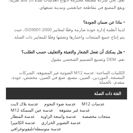
ويقع المصنع في مقاطعة جيانغشي ومدينة شنغهاي.
• ماذا عن ضمان الجودة؟
لدينا أنظمة إدارة جودة صارمة وفقًا لمعايير ISO9001:2000، حيث
يتم إنتاج جميع المنتجات واختبارها وتعبئتها وفقًا للمعايير ذات الصلة.
• هل يمكنك أن تفعل الشعار والتعبئة والتغليف حسب الطلب؟
نعم، OEM وتصنيع التصميم الشخصي مقبول
الكلمات الساخنة: عدسة M12 الضوئية غير المشوهة، الشركات
المصنعة، الموردين، الصين، مصنع، صنع في الصين، مخصص، جودة،
متقدم، بالجملة
الفئة ذات الصلة
عدسات M12
عدسة ضوء النجوم
عدسة بلاك لايت
عدسة غير مشوهة
عدسة عين السمكة M12
منتجات مخصصة
عدسة واسعة الزاوية
عدسة المنظار
عدسة التصوير الحراري
عدسة الكاميرا
عدسة متوسطة/تليفوتوغرافي