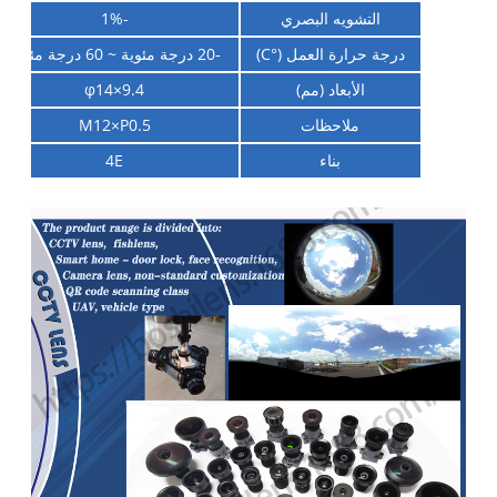
التشويه البصري
-1%
درجة حرارة العمل (°C)
-20 درجة مئوية ~ 60 درجة مئوية
الأبعاد (مم)
φ14×9.4
ملاحظات
M12×P0.5
بناء
4E