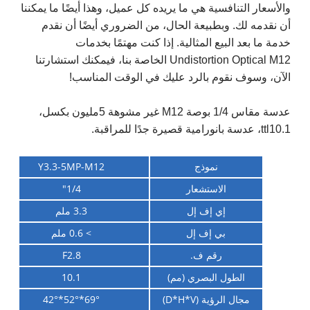
والأسعار التنافسية هي ما يريده كل عميل، وهذا أيضًا ما يمكننا
أن نقدمه لك. وبطبيعة الحال، من الضروري أيضًا أن نقدم
خدمة ما بعد البيع المثالية. إذا كنت مهتمًا بخدمات
Undistortion Optical M12 الخاصة بنا، فيمكنك استشارتنا
الآن، وسوف نقوم بالرد عليك في الوقت المناسب!
عدسة مقاس 1/4 بوصة M12 غير مشوهة
5
مليون بكسل،
ttl10.1، عدسة بانورامية قصيرة جدًا للمراقبة.
نموذج
Y3.3-5MP-M12
الاستشعار
1/4"
إي إف إل
3.3 ملم
بي إف إل
> 0.6 ملم
رقم ف.
F2.8
الطول البصري (مم)
10.1
مجال الرؤية (D*H*V)
69°*52
°
*42
°