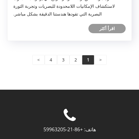
لاستكشاف الإمكانيات اللامحدودة للبصريات وتجربة الثورة
البصرية التي تقودها هندستنا الدقيقة بشكل مباشر.
اقرأ أكثر
>
4
3
2
1
<
هاتف:
+86-21-59963205