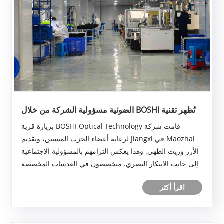
تُظهر تقنية BOSHI الضوئية مسؤولية الشركة من خلال
نشاط رعاية المسنين
قامت شركة BOSHI Optical Technology بزيارة قرية
Maozhai في Jiangxi لرعاية أعضاء الحزب المسنين، وتقديم
الأرز وزيت الطهي. وهذا يعكس التزامهم بالمسؤولية الاجتماعية
إلى جانب الابتكار البصري. متخصصون في العدسات المخصصة
للأمن والسيارات والاستخدام الطبي، ويعتقدون أن التكنولوجيا
اقرأ أكثر
ورعاية المجتمع يجب أن تنمو مع......