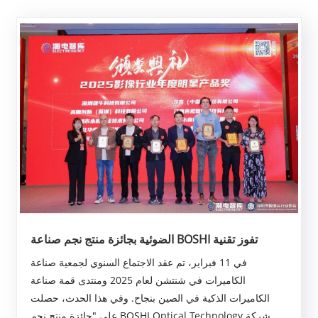
تفوز تقنية BOSHI الضوئية بجائزة منتج نجم صناعة
التصوير لعام 2025 للتميز البصري
في 11 فبراير، تم عقد الاجتماع السنوي لجمعية صناعة
الكاميرات في شنتشن لعام 2025 ومنتدى قمة صناعة
الكاميرات الذكية في الصين بنجاح. وفي هذا الحدث، حصلت
شركة BOSHI Optical Technology على "جائزة منتج نجم