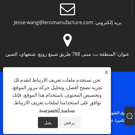
بريد إلكتروني:
Jesse-wang@lensmanufacture.com
عنوان:
المنطقة ب، مبنى 788 طريق شينغ رونغ، شنغهاي، الصين
X
نحن نستخدم ملفات تعريف الارتباط لنقدم لك
تجربة تصفح أفضل، وتحليل حركة مرور الموقع،
وتخصيص المحتوى. باستخدام هذا الموقع، فإنك
Links
Sitemap
RSS
XML
سياسة الخصوصية
توافق على استخدامنا لملفات تعريف الارتباط.
سياسة الخصوصية
حقوق الطبع والنشر © 2023 Shanghai Silk Optical Technology Co. Ltd - عدسة
الكاميرا، عدسات الواجهة M12، عدسة المنظار الداخلي - - جميع الحقوق محفوظة.
يرفض
يقبل