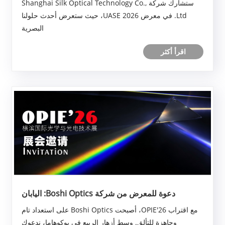
ستشارك شركة Shanghai Silk Optical Technology Co.,
Ltd. في معرض UASE 2026، حيث ستعرض أحدث حلولنا
البصرية
اقرأ أكثر
دعوة للمعرض من شركة Boshi Optics: اليابان
OPIE'26
مع اقتراب OPIE'26، أصبحت Boshi Optics على استعداد تام
وجاهزة للتألق. وسط أزهار الربيع في يوكوهاما، ندعوك