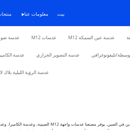
بيت
معلومات عنا
منتجا
ة
عدسة عين السمكة M12
عدسات M12
عدسة ضوء 
سطة/تليفوتوغرافي
عدسة التصوير الحراري
عدسة الكامير
عدسة الرؤية الليلية بلاك ل
شنغهاي الحرير البصرية هي الشركات المصنعة المهنية والموردين في ا