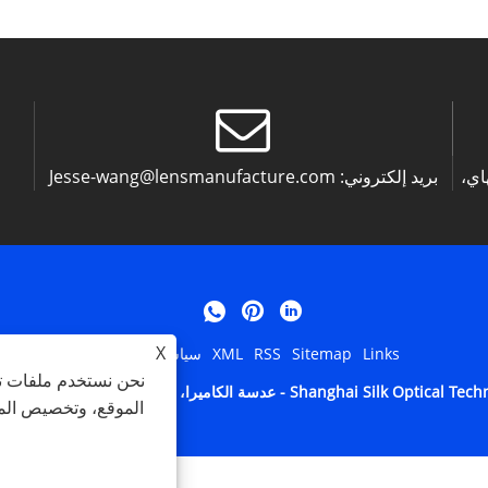
تستخدم العدسة الحرارية مقاس 4.1
باستخدام منصة العدسات
مم F1.0 طلاء AR مكشوفًا مضادًا
البانورامية الناضجة هذه.
اس، مما يحقق نفاذية الأشعة
تحت الحمراء بنسبة تزيد عن 88%.
ها منتجًا بصريًا احترافيًا من
الشركة المصنعة ShangHai SLIK
Optical Technology CO., LTD،
بريد إلكتروني:
Jesse-wang@lensmanufacture.com
نغهاي،
ذه العدسة الحرارية المثبتة
M22×0.5 بحماية IP67 للعدسة
الأمامية، وهيكل خفيف الوزن ~ 25
ثبات بصري قوي في درجة
ة الواسعة، ومصممة بشكل
تكامل نظام الكاميرا
X
Links
Sitemap
RSS
XML
سياسة الخصوصية
ة المدمجة غير المبردة.
نحن نستخدم ملفات تع
الموقع، وتخصيص المح