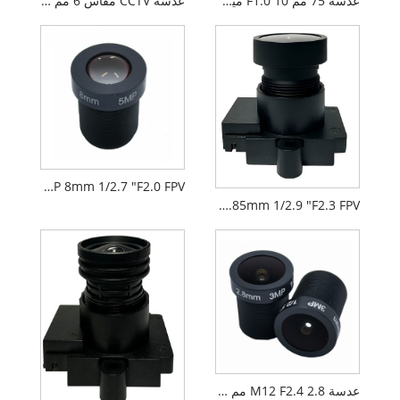
عدسة 75 مم F1.0 10 ميجابكسل M34 17um عدسة تصوير حراري بالأشعة تحت الحمراء طويلة الموجة
عدسة CCTV مقاس 6 مم F2.2 M7 لكاميرات الأمان مقاس 1/2.9 بوصة
AIoT M12 5MP 8mm 1/2.7 "F2.0 FPV عدسة الكاميرا
AIoT M12 2.85mm 1/2.9 "F2.3 FPV عدسة الكاميرا PL071
عدسة M12 F2.4 2.8 مم 1/2.7 بوصة للأمن CCTV AIoT