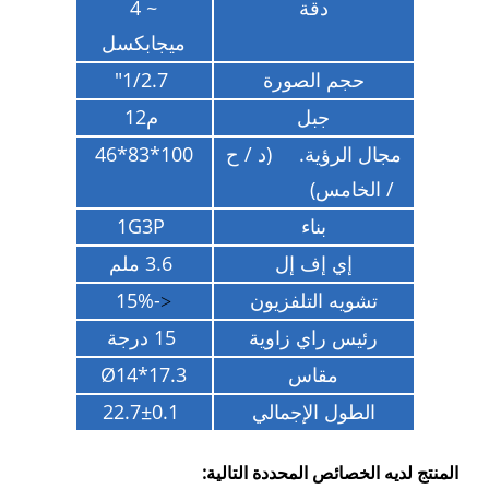
دقة
~ 4
ميجابكسل
حجم الصورة
1/2.7"
جبل
م12
مجال الرؤية. (د / ح
100*83*46
/ الخامس)
بناء
1G3P
إي إف إل
3.6 ملم
تشويه التلفزيون
-15%
<
رئيس راي زاوية
15 درجة
مقاس
Ø14*17.3
الطول الإجمالي
22.7±0.1
المنتج لديه الخصائص المحددة التالية: