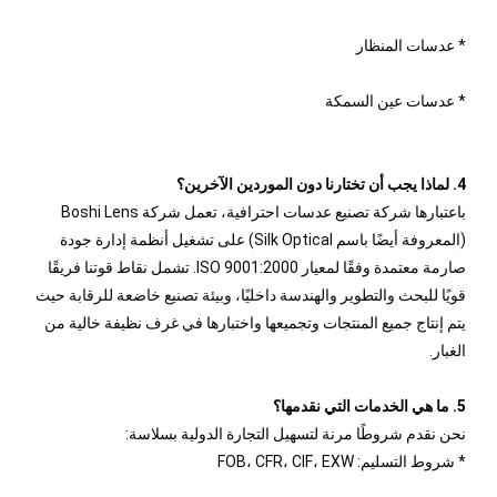
* عدسات المنظار
* عدسات عين السمكة
4. لماذا يجب أن تختارنا دون الموردين الآخرين؟
باعتبارها شركة تصنيع عدسات احترافية، تعمل شركة Boshi Lens
(المعروفة أيضًا باسم Silk Optical) على تشغيل أنظمة إدارة جودة
صارمة معتمدة وفقًا لمعيار ISO 9001:2000. تشمل نقاط قوتنا فريقًا
قويًا للبحث والتطوير والهندسة داخليًا، وبيئة تصنيع خاضعة للرقابة حيث
يتم إنتاج جميع المنتجات وتجميعها واختبارها في غرف نظيفة خالية من
الغبار.
5. ما هي الخدمات التي نقدمها؟
نحن نقدم شروطًا مرنة لتسهيل التجارة الدولية بسلاسة:
* شروط التسليم: FOB، CFR، CIF، EXW