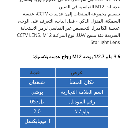
عدسات M12 القياسية في الصين.
تنقسم مجموعة المنتجات إلى: عدسات CCTV، عدسة
السمكة، المنزل الذكي - قفل الباب، التعرف على الوجه،
عدسة الكاميرا، التخصيص غير القياسي لرمز الاستجابة
السريعة فئة مسح UAV، نوع المركبة CCTV LENS، M12
Starlight Lens.
3.6 ملم 1/2.7 بوصة M12 زجاج عدسة بلاستيك:
غرض
قيمة
مكان المنشأ
شنغهاي
اسم العلامة التجارية
بوشي
رقم الموديل
بل
057
واو / لا
2.0
1 ميجابكسل