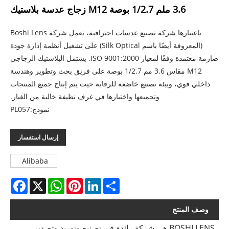
3.6 ملم 1/2.7 بوصة M12 زجاج عدسة بلاستيك
باعتبارها شركة تصنيع عدسات احترافية، تعمل شركة Boshi Lens
(المعروفة أيضًا باسم Silk Optical) على تشغيل أنظمة إدارة جودة
صارمة معتمدة وفقًا لمعيار ISO 9001:2000. يشتمل البلاستيك الزجاجي
M12 مقاس 3.6 مم 1/2.7 بوصة على فريق بحث وتطوير وهندسة
داخلي قوي، وبيئة تصنيع خاضعة للرقابة حيث يتم إنتاج جميع المنتجات
وتجميعها واختبارها في غرف نظيفة خالية من الغبار.
نموذج:PL057
إرسال استفسار
Alibaba
acebook
WhatsApp
X
Pinterest
LinkedIn
Share
وصف المنتج
BOSHI LENS هي شركة رائدة في تصنيع وتوريد وتصدير