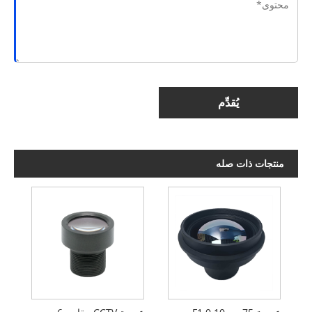
يُقدِّم
منتجات ذات صله