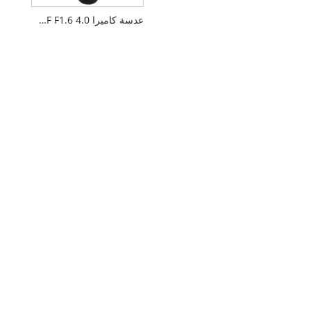
عدسة كاميرا MF F1.6 4.0 مم 1/2.7 بوصة M12 FPV بدون طيار PL066