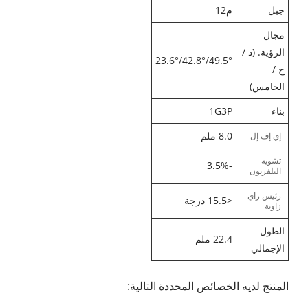
جبل
م12
مجال
الرؤية. (د /
49.5°/42.8°/23.6°
ح /
الخامس)
بناء
1G3P
8.0 ملم
إي إف إل
تشويه
-3.5%
التلفزيون
رئيس راي
<15.5 درجة
زاوية
الطول
22.4 ملم
الإجمالي
المنتج لديه الخصائص المحددة التالية: