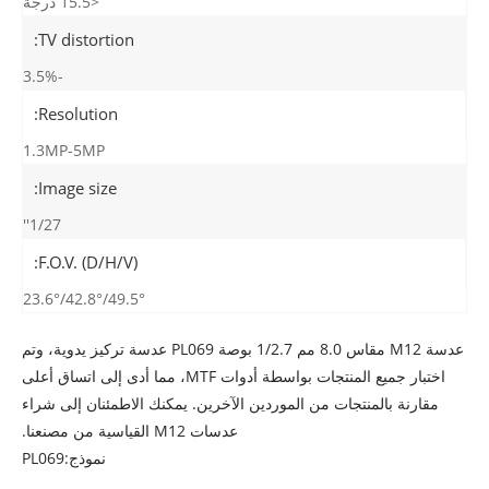
<15.5 درجة
TV distortion:
-3.5%
Resolution:
1.3MP-5MP
Image size:
1/27''
F.O.V. (D/H/V):
49.5°/42.8°/23.6°
عدسة M12 مقاس 8.0 مم 1/2.7 بوصة PL069 عدسة تركيز يدوية، وتم
اختبار جميع المنتجات بواسطة أدوات MTF، مما أدى إلى اتساق أعلى
مقارنة بالمنتجات من الموردين الآخرين. يمكنك الاطمئنان إلى شراء
عدسات M12 القياسية من مصنعنا.
نموذج:PL069