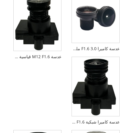
عدسة كاميرا F1.6 3.0 ملم 1/2.7 بوصة M12 FPV بدون طيار PL092IRS1
عدسة M12 F1.6 قياسية 2.8 مم 1/2.7 بوصة FPV
عدسة كاميرا شبكية F1.6 مقاس 4.0 مم 1/2.7 بوصة M12 PL066