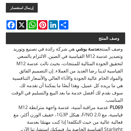
إرسال استفسار
acebook
WhatsApp
X
Pinterest
LinkedIn
Share
وصف المنتج
وصف المنتج
عدسة بوشي
هي شركة رائدة في تصنيع وتوريد
وتصدير عدسة M12 القياسية في الصين. الالتزام بالسعي
لتحقيق الجودة المثالية للمنتجات، بحيث نالت عدسة M12
القياسية لدينا رضا العديد من العملاء. إن التصميم الفائق
والمواد الخام عالية الجودة والأداء العالي والأسعار التنافسية
هي ما يريده كل عميل، وهذا أيضًا ما يمكننا أن نقدمه لك.
سوف نقدم لك أفضل خدمة ما بعد البيع والتسليم في الوقت
المناسب.
PL069
عدسة مراقبة أمنية، عدسة واجهة مترابطة M12
قياسية، مع 2.0 F/NO، هيكل 1G3P، خفيف الوزن أكثر، مع
فعالية عالية من حيث التكلفة! إذا كنت مهتمًا بعدسة
Starlight القياسية الخاصة بنا، فيمكنك استشارتنا الآن،