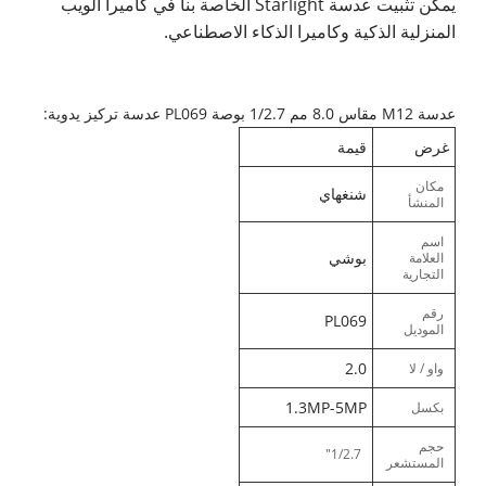
يمكن تثبيت عدسة Starlight الخاصة بنا في كاميرا الويب
المنزلية الذكية وكاميرا الذكاء الاصطناعي.
عدسة M12 مقاس 8.0 مم 1/2.7 بوصة PL069 عدسة تركيز يدوية:
غرض
قيمة
مكان
شنغهاي
المنشأ
اسم
بوشي
العلامة
التجارية
رقم
PL069
الموديل
2.0
واو / لا
1.3MP-5MP
بكسل
حجم
1/2.7"
المستشعر