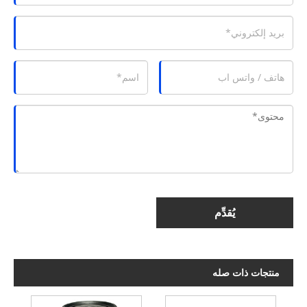
يُقدِّم
منتجات ذات صله