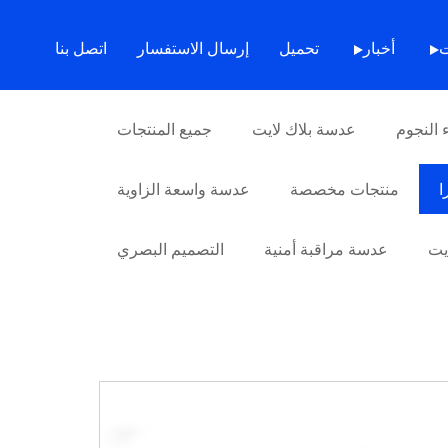
ات
>
عدسة الكاميرا
> عدسة عين السمكة SLR مقاس 8 ملم
ت
أخبار
تحميل
إرسال الاستفسار
اتصل بنا
النجوم
عدسة بلاك لايت
جميع المنتجات
ا
منتجات مخصصة
عدسة واسعة الزاوية
ايت
عدسة مراقبة أمنية
التصميم البصري