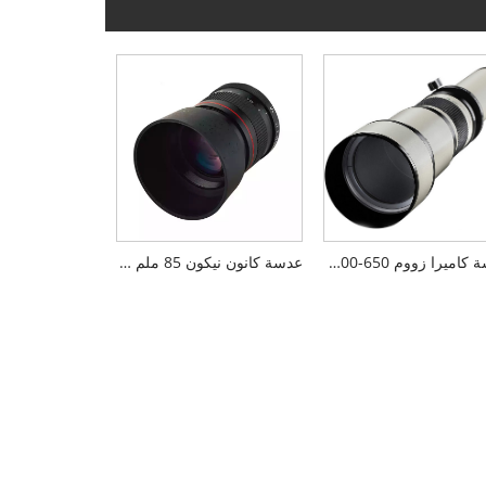
عدسة كاميرا زووم 650-1300 ملم
عدسة كانون نيكون 85 ملم F1.8