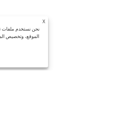
X
نحن نستخدم ملفات تع
الموقع، وتخصيص المح
بريد إلكتروني:
Jesse-wang@lensmanufacture.com
نغهاي،