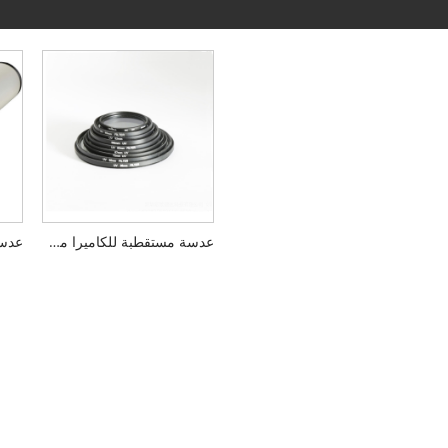
عدسة مستقطبة للكاميرا من BOSHI Slik