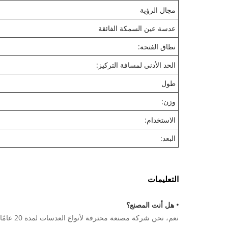
مجال الرؤية
عدسة عين السمكة الفائقة
نطاق الفتحة:
الحد الأدنى لمسافة التركيز:
طول
وزن:
الاستخدام:
البعد:
التعليمات
• هل أنت المصنع؟
نعم، نحن شركة مصنعة محترفة لأنواع العدسات لمدة 20 عامًا تقريبًا، ويقع المصنع في مقاطعة جيانغشي ومدينة شنغهاي.