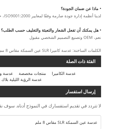
• ماذا عن ضمان الجودة؟
لدينا أنظمة إدارة جودة صارمة وفقًا لمعايير ISO9001:2000، حيث يتم إنتاج جميع المنتجات واختبارها وتعبئتها وفقًا للمعايير ذات الصلة.
• هل يمكنك أن تفعل الشعار والتعبئة والتغليف حسب الطلب؟
نعم، OEM وتصنيع التصميم الشخصي مقبول
الكلمات الساخنة: عدسة كاميرا SLR عين السمكة مقاس 8 مم، الشركات المصنعة، الموردين، الصين، مصنع، صنع في الصين، مخصص، جودة، متقدم، بالجملة
الفئة ذات الصلة
عدسة الكاميرا
منتجات مخصصة
عدسة وا
عدسة الرؤية الليلية بلاك 
إرسال استفسار
لا تتردد في تقديم استفسارك في النموذج أدناه. سوف نقوم بال