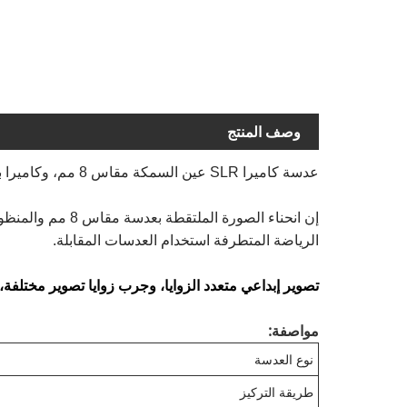
وصف المنتج
عدسة كاميرا SLR عين السمكة مقاس 8 مم، وكاميرا بورتريه ذات فتحة كبيرة ذات تركيز ثابت، وتصوير عين السمكة البانورامي بزاوية واسعة جدًا VR.
إن انحناء الصور
الرياضة المتطرفة استخدام العدسات المقابلة.
تصوير إبداعي متعدد الزوايا، وجرب زوايا تصوير مختلفة،
مواصفة:
نوع العدسة
طريقة التركيز