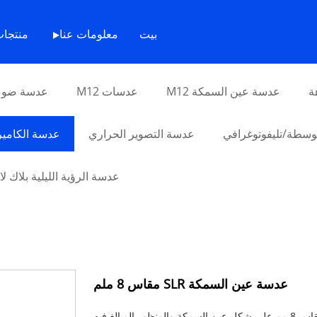
بيت
>
منتج
بيت
معلومات عنا
منتجا
ة
عدسة عين السمكة M12
عدسات M12
عدسة ضوء 
سطة/تليفوتوغرافي
عدسة التصوير الحراري
عدسة الكامير
عدسة الرؤية الليلية بلاك ل
عدسة عين السمكة SLR مقاس 8 ملم
إن انحناء الصورة الملتقطة باستخدام عدسة كاميرا SLR مقاس 8 مم على شكل عين السمكة والمنظور المبالغ فيه