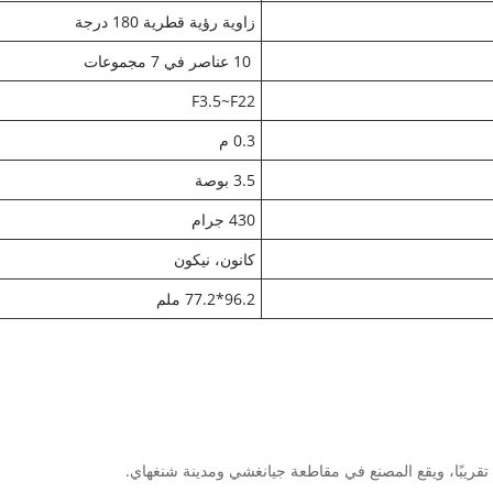
زاوية رؤية قطرية 180 درجة
10 عناصر في 7 مجموعات
F3.5~F22
0.3 م
3.5 بوصة
430 جرام
كانون، نيكون
96.2*77.2 ملم