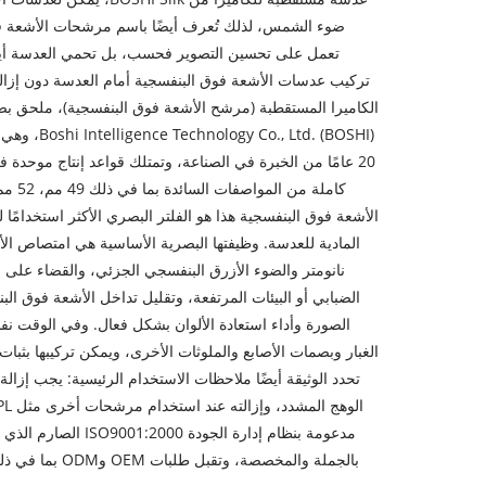
ضوء الشمس، لذلك تُعرف أيضًا باسم مرشحات الأشعة فوق 
تعمل على تحسين التصوير فحسب، بل تحمي العدسة أيضًا م
تركيب عدسات الأشعة فوق البنفسجية أمام العدسة دون إزالتها
Ltd. (BOSHI
الأشعة فوق البنفسجية هذا هو الفلتر البصري الأكثر استخدامًا ل
نانومتر والضوء الأزرق البنفسجي الجزئي، والقضاء على 
الصورة وأداء استعادة الألوان بشكل فعال. وفي الوقت نف
الغبار وبصمات الأصابع والملوثات الأخرى، ويمكن تركيبها بثبا
تحدد الوثيقة أيضًا ملاحظات الاستخدام الرئيسية: يجب إزالة ا
مدعومة بنظام إدارة ال
بالجملة والمخصصة، وتقبل طلبات OEM وODM بما في ذلك الشعار الشخصي وتخصيص التغليف للعملاء العالميين.