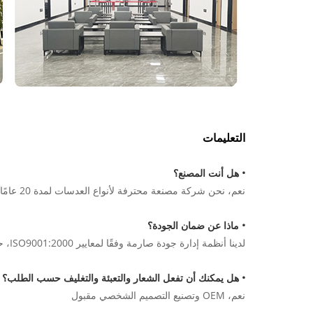
التعليمات
• هل أنت المصنع؟
نعم، نحن شركة مصنعة محترفة لأنواع العدسات لمدة 20 عامًا تقريبًا، ويقع المصنع في مقاطعة جيانغشي ومدينة شنغهاي.
• ماذا عن ضمان الجودة؟
لدينا أنظمة إدارة جودة صارمة وفقًا لمعايير ISO9001:2000، حيث يتم إنتاج جميع المنتجات واختبارها وتعبئتها وفقًا للمعايير ذات الصلة.
• هل يمكنك أن تفعل الشعار والتعبئة والتغليف حسب الطلب؟
نعم، OEM وتصنيع التصميم الشخصي مقبول