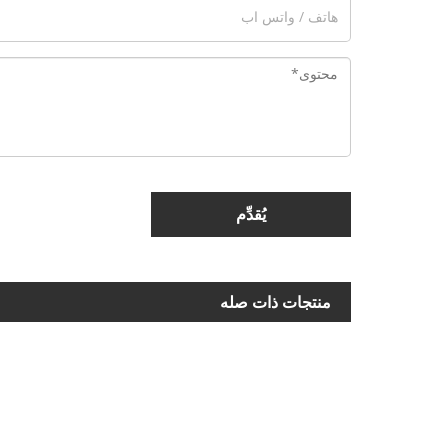
يُقدِّم
منتجات ذات صله