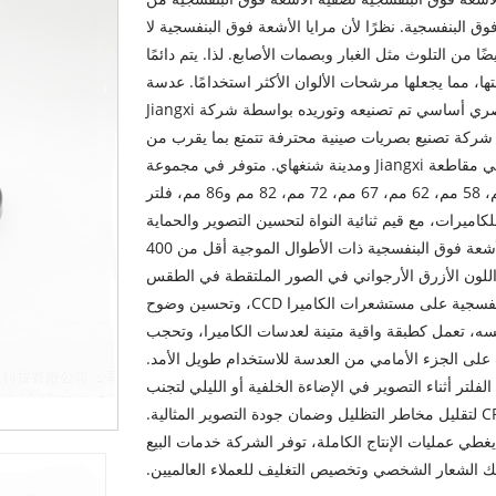
البنفسجية. نظرًا لأن مرايا الأشعة فوق البنفسجية لا
ن التلوث مثل الغبار وبصمات الأصابع. لذا. يتم دائمًا
، مما يجعلها مرشحات الألوان الأكثر استخدامًا. عدسة
الكاميرا المستقطبة (مرشح الأشعة فوق البنفسجية)، ملحق بصري أساسي تم تصنيعه وتوريده بواسطة شركة Jiangxi
Boshi Intelligence Technology Co., )، وهي شركة تصنيع بصريات صينية محترفة تتمتع بما يقرب من
20 عامًا من الخبرة في الصناعة، وتمتلك قواعد إنتاج موحدة في مقاطعة Jiangxi ومدينة شنغهاي. متوفر في مجموعة
كاملة من المواصفات السائدة بما في ذلك 49 مم، 52 مم، 58 مم، 62 مم، 67 مم، 72 مم، 82 مم و86 مم، فلتر
لكاميرات، مع قيم ثنائية النواة لتحسين التصوير والحماية
المادية للعدسة. وظيفتها البصرية الأساسية هي امتصاص الأشعة فوق البنفسجية ذات الأطوال الموجية أقل من 400
اللون الأزرق الأرجواني في الصور الملتقطة في الطقس
الضبابي أو البيئات المرتفعة، وتقليل تداخل الأشعة فوق البنفسجية على مستشعرات الكاميرا CCD، وتحسين وضوح
سه، تعمل كطبقة واقية متينة لعدسات الكاميرا، وتحجب
ت على الجزء الأمامي من العدسة للاستخدام طويل الأمد.
لفلتر أثناء التصوير في الإضاءة الخلفية أو الليلي لتجنب
الوهج المشدد، وإزالته عند استخدام مرشحات أخرى مثل CPL لتقليل مخاطر التظليل وضمان جودة التصوير المثالية.
جودة ISO9001:2000 الصارم الذي يغطي عمليات الإنتاج الكاملة، توفر الشركة خدمات البيع