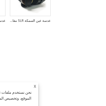
عدسة عين السمكة SLR مقاس 8 ملم
X
نحن نستخدم ملفات تع
الموقع، وتخصيص المح