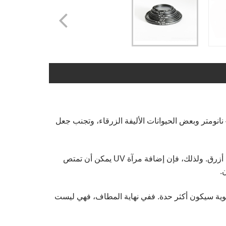
وتتمثل الوظيفة الرئيسية لمرآة الأشعة فوق البنفسجية في امتصاص الأشعة فوق البنفسجية ذات الأطوال الموجية أقل من 400 نانومتر وبعض الحيوانات الأليفة الزرقاء، وتجنب جعل
في الطقس الضبابي والبيئات المرتفعة، تكون الأشعة فوق البنفسجية قوية نسبيًا، وسيتم تغطية الصورة الملتقطة بلون أرجواني أزرق. ولذلك، فإن إضافة مرآة UV يمكن أن تمتص
توية سيكون أكثر حدة. ففي نهاية المطاف، فهي ليست