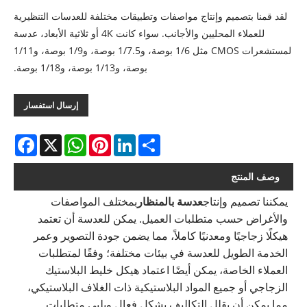
لقد قمنا بتصميم وإنتاج مواصفات وتطبيقات مختلفة للعدسات التنظيرية
للعملاء المحليين والأجانب. سواء كانت 4K أو ثلاثية الأبعاد، عدسة
لمستشعرات CMOS مثل 1/6 بوصة، و1/7.5 بوصة، و1/9 بوصة، و1/11
بوصة، و1/13 بوصة، و1/18 بوصة.
إرسال استفسار
acebook
WhatsApp
X
Pinterest
LinkedIn
Share
وصف المنتج
يمكننا تصميم وإنتاج
عدسة بالمنظار
بمختلف المواصفات
والأغراض حسب متطلبات العميل. يمكن للعدسة أن تعتمد
هيكلًا زجاجيًا ومعدنيًا كاملاً، مما يضمن جودة التصوير وعمر
الخدمة الطويل للعدسة في بيئات مختلفة؛ وفقًا لمتطلبات
العملاء الخاصة، يمكن أيضًا اعتماد هيكل خليط البلاستيك
الزجاجي أو جميع المواد البلاستيكية ذات الغلاف البلاستيكي،
مما يمكن أن يقلل التكاليف بشكل فعال ويلبي متطلبات