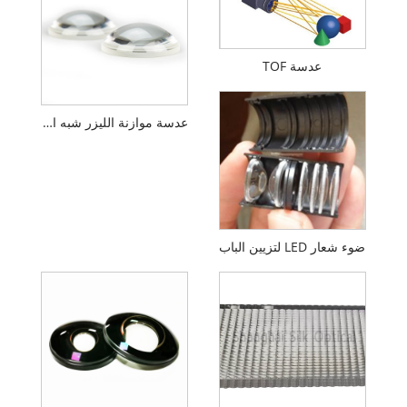
عدسة TOF
عدسة موازنة الليزر شبه الكروية من BOSHI
ضوء شعار LED لتزيين الباب