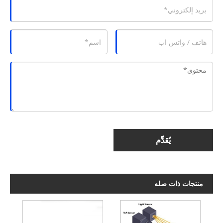
يُقدِّم
منتجات ذات صله