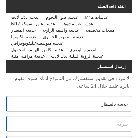
الفئة ذات الصلة
عدسات M12
عدسة ضوء النجوم
عدسة بلاك لايت
عدسة غير مشوهة
عدسة عين السمكة M12
منتجات مخصصة
عدسة واسعة الزاوية
عدسة المنظار
عدسة التصوير الحراري
عدسة الكاميرا
عدسة متوسطة/تليفوتوغرافي
التصميم البصري
عدسة كاميرا الهاتف المحمول
عدسة الرؤية الليلية بلاك لايت
عدسة مراقبة أمنية
إرسال استفسار
لا تتردد في تقديم استفسارك في النموذج أدناه. سوف نقوم
بالرد عليك خلال 24 ساعة.