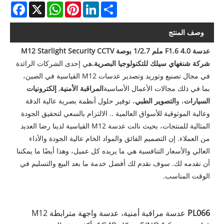
acebook
WhatsApp
X
Pinterest
LinkedIn
Share
وصف المنتج
عدسة F1.6 4.0 ملم 1/2.7 بوصة M12 Starlight Security CCTV
شركة شنغهاي سيلك للتكنولوجيا البصرية.
هي إحدى الشركات الرائدة
في مجال تصنيع وتوريد وتصدير عدسات M12 القياسية في الصين،
بما في ذلك مجالات الأعمال الأساسية
المراقبة الأمنية
,
إلكترونيات
السيارات
، و
التصوير الطبي
، توفير حلول أنظمة بصرية عالية الدقة
وعالية الموثوقية للأسواق العالمية .. الالتزام بالسعي لتحقيق الجودة
المثالية للمنتجات، بحيث نالت عدسة M12 القياسية لدينا رضا العديد
من العملاء. إن التصميم الفائق والمواد الخام عالية الجودة والأداء
العالي والأسعار التنافسية هي ما يريده كل عميل، وهذا أيضًا ما يمكننا
أن نقدمه لك. سوف نقدم لك أفضل خدمة ما بعد البيع والتسليم في
الوقت المناسب.
PL066
عدسة مراقبة أمنية، عدسة واجهة مترابطة M12