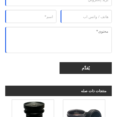
يُقدِّم
منتجات ذات صله