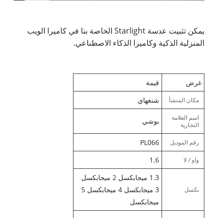
يمكن تثبيت عدسة Starlight الخاصة بنا في كاميرا الويب
المنزلية الذكية وكاميرا الذكاء الاصطناعي.
غرض
قيمة
شنغهاي
مكان المنشأ
اسم العلامة
بوشي
التجارية
PL066
رقم الموديل
1.6
واو / لا
1.3 ميجابكسل 2 ميجابكسل
3 ميجابكسل 4 ميجابكسل 5
بكسل
ميجابكسل