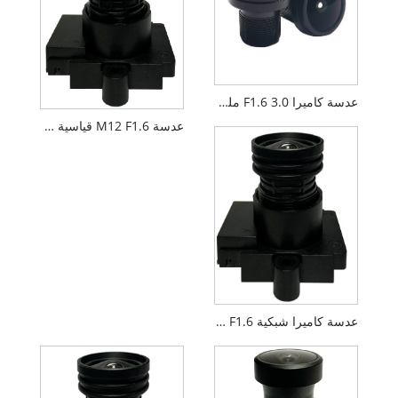
عدسة كاميرا F1.6 3.0 ملم 1/2.7 بوصة M12 FPV بدون طيار PL092IRS1
عدسة M12 F1.6 قياسية 2.8 مم 1/2.7 بوصة FPV
عدسة كاميرا شبكية F1.6 مقاس 4.0 مم 1/2.7 بوصة M12 PL066