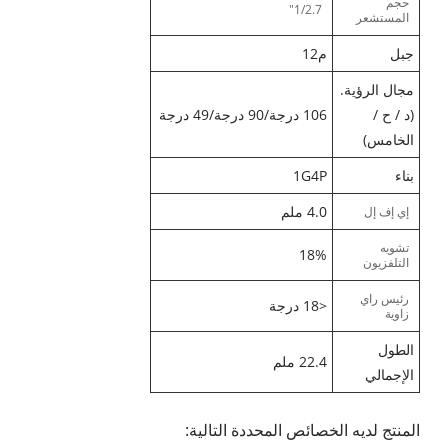
حجم
1/2.7"
المستشعر
جبل
م12
مجال الرؤية.
(د / ح /
106 درجة/90 درجة/49 درجة
الخامس)
بناء
1G4P
4.0 ملم
إي إف إل
تشويه
18%
التلفزيون
رئيس راي
<18 درجة
زاوية
الطول
22.4 ملم
الإجمالي
المنتج لديه الخصائص المحددة التالية: