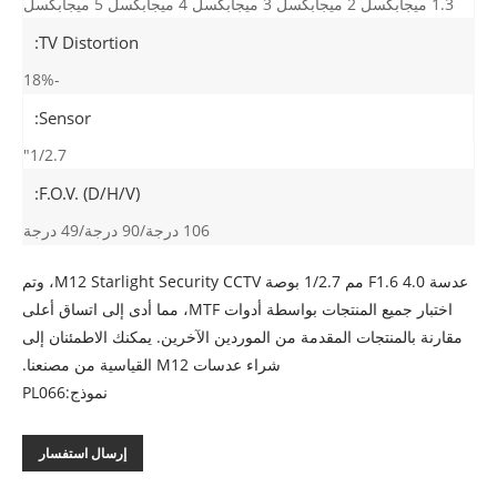
1.3 ميجابكسل 2 ميجابكسل 3 ميجابكسل 4 ميجابكسل 5 ميجابكسل
TV Distortion:
-18%
Sensor:
1/2.7"
F.O.V. (D/H/V):
106 درجة/90 درجة/49 درجة
عدسة F1.6 4.0 مم 1/2.7 بوصة M12 Starlight Security CCTV، وتم
اختبار جميع المنتجات بواسطة أدوات MTF، مما أدى إلى اتساق أعلى
مقارنة بالمنتجات المقدمة من الموردين الآخرين. يمكنك الاطمئنان إلى
شراء عدسات M12 القياسية من مصنعنا.
نموذج:PL066
إرسال استفسار