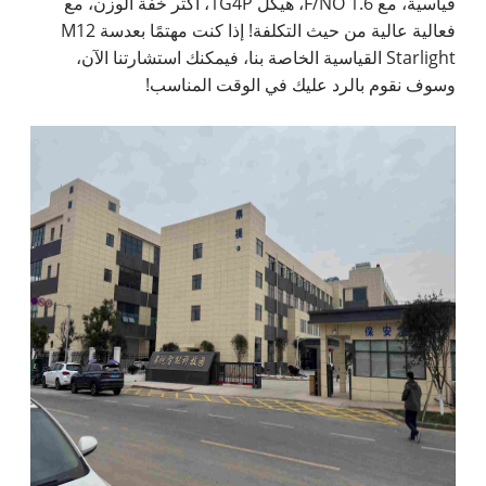
قياسية، مع 1.6 F/NO، هيكل 1G4P، أكثر خفة الوزن، مع
فعالية عالية من حيث التكلفة! إذا كنت مهتمًا بعدسة M12
Starlight القياسية الخاصة بنا، فيمكنك استشارتنا الآن،
وسوف نقوم بالرد عليك في الوقت المناسب!