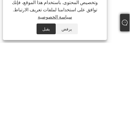
وتخصيص المحتوى. باستخدام هذا الموقع، فإنك
توافق على استخدامنا لملفات تعريف الارتباط.
سياسة الخصوصية
يرفض
يقبل
هاتف:
+86-21-59963205
بريد إلكتروني:
Jesse-wang@lensmanufacture.com