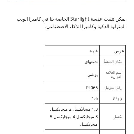
يمكن تثبيت عدسة Starlight الخاصة بنا في كاميرا الويب
المنزلية الذكية وكاميرا الذكاء الاصطناعي.
غرض
قيمة
شنغهاي
مكان المنشأ
اسم العلامة
بوشي
التجارية
PL066
رقم الموديل
1.6
واو / لا
1.3 ميجابكسل 2 ميجابكسل
3 ميجابكسل 4 ميجابكسل 5
بكسل
ميجابكسل