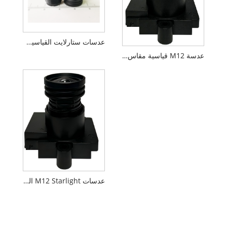
عدسات ستارلايت القياسية M12 F1.6 مقاس 4 ملم و5 ميجابكسل
عدسة M12 قياسية مقاس 2.8 مم مقاس 1/2.7 بوصة PL099
عدسات M12 Starlight القياسية مقاس 4 مم