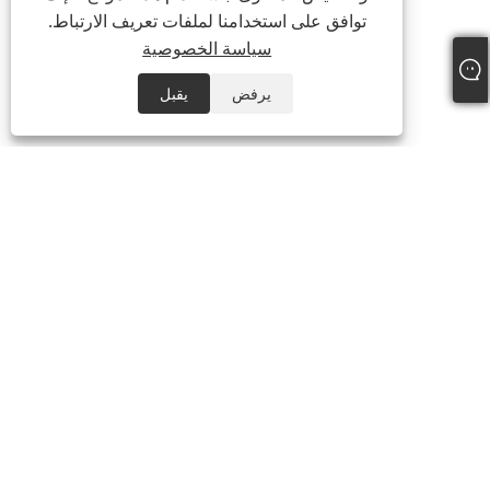
توافق على استخدامنا لملفات تعريف الارتباط.
سياسة الخصوصية
يرفض
يقبل
هاتف:
+86-21-59963205
بريد إلكتروني:
Jesse-wang@lensmanufacture.com