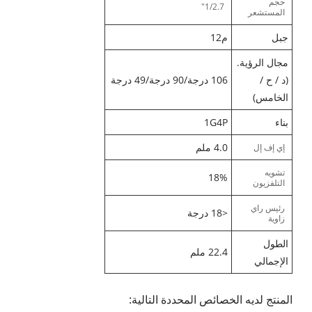
حجم
1/2.7"
المستشعر
جبل
م12
مجال الرؤية.
(د / ح /
106 درجة/90 درجة/49 درجة
الخامس)
بناء
1G4P
4.0 ملم
إي إف إل
تشويه
18%
التلفزيون
رئيس راي
<18 درجة
زاوية
الطول
22.4 ملم
الإجمالي
المنتج لديه الخصائص المحددة التالية: