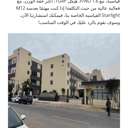
قياسية، مع 1.6 F/NO، هيكل 1G4P، أكثر خفة الوزن، مع
فعالية عالية من حيث التكلفة! إذا كنت مهتمًا بعدسة M12
Starlight القياسية الخاصة بنا، فيمكنك استشارتنا الآن،
وسوف نقوم بالرد عليك في الوقت المناسب!