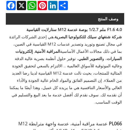
acebook
WhatsApp
X
Pinterest
LinkedIn
Share
وصف المنتج
F1.6 4.0 ملم 1/2.7 بوصة عدسة M12 ستارلايت القياسية
شركة شنغهاي سيلك للتكنولوجيا البصرية.
هي إحدى الشركات الرائدة
في مجال تصنيع وتوريد وتصدير عدسات M12 القياسية في الصين،
بما في ذلك مجالات الأعمال الأساسية
المراقبة الأمنية
,
إلكترونيات
السيارات
، و
التصوير الطبي
، توفير حلول أنظمة بصرية عالية الدقة
وعالية الموثوقية للأسواق العالمية .. الالتزام بالسعي لتحقيق الجودة
المثالية للمنتجات، بحيث نالت عدسة M12 القياسية لدينا رضا العديد
من العملاء. إن التصميم الفائق والمواد الخام عالية الجودة والأداء
العالي والأسعار التنافسية هي ما يريده كل عميل، وهذا أيضًا ما يمكننا
أن نقدمه لك. سوف نقدم لك أفضل خدمة ما بعد البيع والتسليم في
الوقت المناسب.
PL066
عدسة مراقبة أمنية، عدسة واجهة مترابطة M12