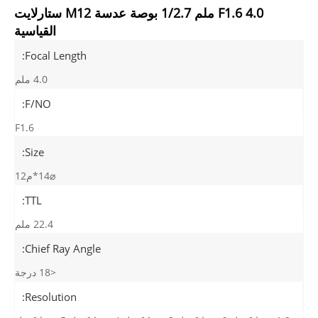
F1.6 4.0 ملم 1/2.7 بوصة عدسة M12 ستارلايت
القياسية
Focal Length:
4.0 ملم
F/NO:
F1.6
Size:
⌀14*م12
TTL:
22.4 ملم
Chief Ray Angle:
<18 درجة
Resolution: