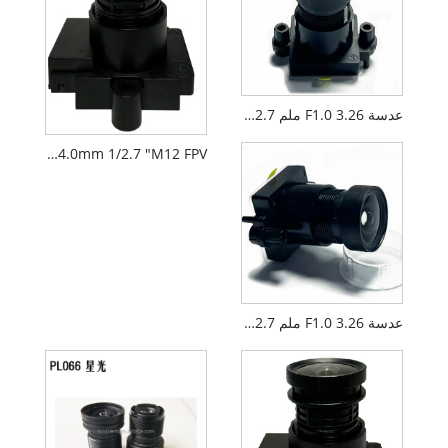
عدسة F1.0 3.26 ملم 1/2.7 بوصة M12 ذات ضوء داكن CCTV
AIoT F1.6 4.0mm 1/2.7 "M12 FPV عدسة الكاميرا بدون طيار PL066
عدسة F1.0 3.26 ملم 1/2.7 بوصة M12 Darklight القياسية