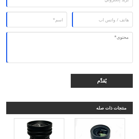
يُقدِّم
منتجات ذات صله