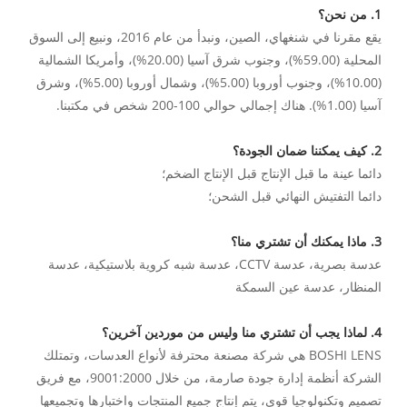
1. من نحن؟
يقع مقرنا في شنغهاي، الصين، ونبدأ من عام 2016، ونبيع إلى السوق
المحلية (59.00%)، وجنوب شرق آسيا (20.00%)، وأمريكا الشمالية
(10.00%)، وجنوب أوروبا (5.00%)، وشمال أوروبا (5.00%)، وشرق
آسيا (1.00%). هناك إجمالي حوالي 100-200 شخص في مكتبنا.
2. كيف يمكننا ضمان الجودة؟
دائما عينة ما قبل الإنتاج قبل الإنتاج الضخم؛
دائما التفتيش النهائي قبل الشحن؛
3. ماذا يمكنك أن تشتري منا؟
عدسة بصرية، عدسة CCTV، عدسة شبه كروية بلاستيكية، عدسة
المنظار، عدسة عين السمكة
4. لماذا يجب أن تشتري منا وليس من موردين آخرين؟
BOSHI LENS هي شركة مصنعة محترفة لأنواع العدسات، وتمتلك
الشركة أنظمة إدارة جودة صارمة، من خلال 9001:2000، مع فريق
تصميم وتكنولوجيا قوي، يتم إنتاج جميع المنتجات واختبارها وتجميعها