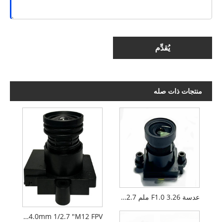
يُقدِّم
منتجات ذات صله
عدسة F1.0 3.26 ملم 1/2.7 بوصة M12 ذات ضوء داكن CCTV
AIoT F1.6 4.0mm 1/2.7 "M12 FPV عدسة الكاميرا بدون طيار PL066