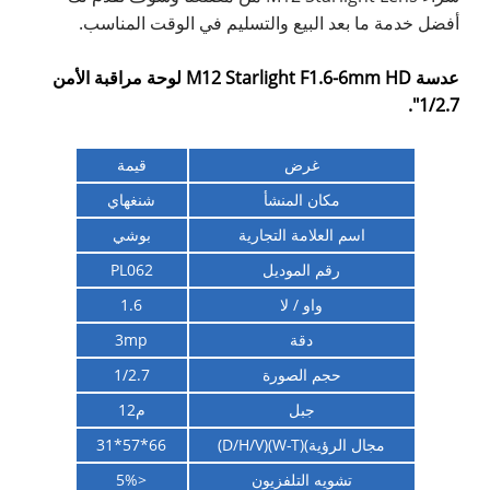
أفضل خدمة ما بعد البيع والتسليم في الوقت المناسب.
عدسة M12 Starlight F1.6-6mm HD لوحة مراقبة الأمن
1/2.7".
غرض
قيمة
مكان المنشأ
شنغهاي
اسم العلامة التجارية
بوشي
رقم الموديل
PL062
واو / لا
1.6
دقة
3mp
حجم الصورة
1/2.7
جبل
م12
مجال الرؤية)(W-T)(D/H/V)
66*57*31
تشويه التلفزيون
<5%