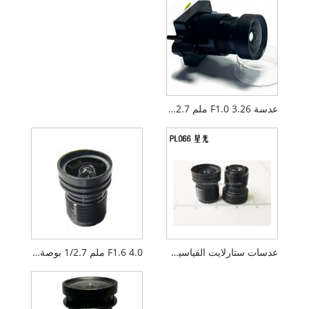
عدسة F1.0 3.26 ملم 1/2.7 بوصة M12 Darklight القياسية
عدسات ستارلايت القياسية M12 F1.6 مقاس 4 ملم و5 ميجابكسل
F1.6 4.0 ملم 1/2.7 بوصة عدسة M12 ستارلايت القياسية