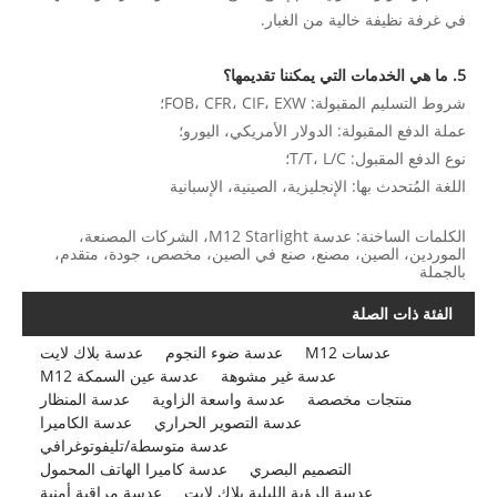
في غرفة نظيفة خالية من الغبار.
5. ما هي الخدمات التي يمكننا تقديمها؟
شروط التسليم المقبولة: FOB، CFR، CIF، EXW؛
عملة الدفع المقبولة: الدولار الأمريكي، اليورو؛
نوع الدفع المقبول: T/T، L/C؛
اللغة المُتحدث بها: الإنجليزية، الصينية، الإسبانية
الكلمات الساخنة: عدسة M12 Starlight، الشركات المصنعة،
الموردين، الصين، مصنع، صنع في الصين، مخصص، جودة، متقدم،
بالجملة
الفئة ذات الصلة
عدسات M12
عدسة ضوء النجوم
عدسة بلاك لايت
عدسة غير مشوهة
عدسة عين السمكة M12
منتجات مخصصة
عدسة واسعة الزاوية
عدسة المنظار
عدسة التصوير الحراري
عدسة الكاميرا
عدسة متوسطة/تليفوتوغرافي
التصميم البصري
عدسة كاميرا الهاتف المحمول
عدسة الرؤية الليلية بلاك لايت
عدسة مراقبة أمنية