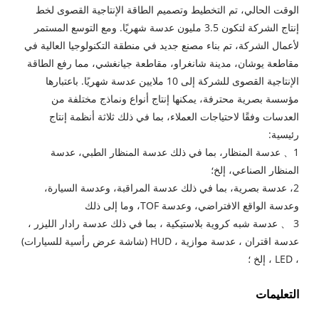
الوقت الحالي، تم التخطيط وتصميم الطاقة الإنتاجية القصوى لخط
إنتاج الشركة لتكون 3.5 مليون عدسة شهريًا. ومع التوسع المستمر
لأعمال الشركة، تم بناء مصنع جديد في منطقة التكنولوجيا العالية في
مقاطعة يوشان، مدينة شانغراو، مقاطعة جيانغشي، مما رفع الطاقة
الإنتاجية القصوى للشركة إلى 10 ملايين عدسة شهريًا. باعتبارها
مؤسسة بصرية محترفة، يمكنها إنتاج أنواع ونماذج مختلفة من
العدسات وفقًا لاحتياجات العملاء، بما في ذلك ثلاثة أنظمة إنتاج
رئيسية:
1、 عدسة المنظار، بما في ذلك عدسة المنظار الطبي، عدسة
المنظار الصناعي، إلخ؛
2، عدسة بصرية، بما في ذلك عدسة المراقبة، وعدسة السيارة،
وعدسة الواقع الافتراضي، وعدسة TOF، وما إلى ذلك
3 、 عدسة شبه كروية بلاستيكية ، بما في ذلك عدسة رادار الليزر ،
عدسة اقتران ، عدسة موازية ، HUD (شاشة عرض رأسية للسيارات)
، LED ، إلخ ؛
التعليمات