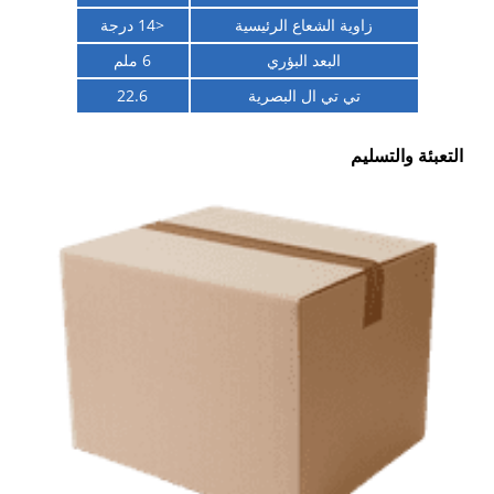
زاوية الشعاع الرئيسية
<14 درجة
البعد البؤري
6 ملم
تي تي ال البصرية
22.6
التعبئة والتسليم