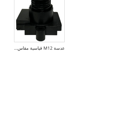
عدسة M12 قياسية مقاس 2.8 مم مقاس 1/2.7 بوصة PL099