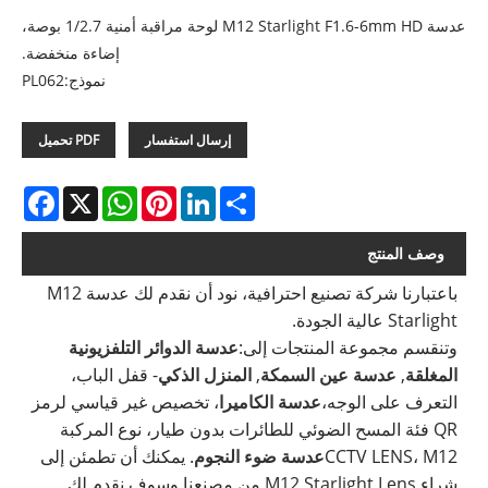
عدسة M12 Starlight F1.6-6mm HD لوحة مراقبة أمنية 1/2.7 بوصة،
إضاءة منخفضة.
نموذج:PL062
إرسال استفسار
PDF تحميل
acebook
WhatsApp
X
Pinterest
LinkedIn
Share
وصف المنتج
باعتبارنا شركة تصنيع احترافية، نود أن نقدم لك عدسة M12
Starlight عالية الجودة.
وتنقسم مجموعة المنتجات إلى:
عدسة الدوائر التلفزيونية
المغلقة
,
عدسة عين السمكة
,
المنزل الذكي
- قفل الباب،
التعرف على الوجه،
عدسة الكاميرا
، تخصيص غير قياسي لرمز
QR فئة المسح الضوئي للطائرات بدون طيار، نوع المركبة
CCTV LENS، M12
عدسة ضوء النجوم
. يمكنك أن تطمئن إلى
شراء M12 Starlight Lens من مصنعنا وسوف نقدم لك