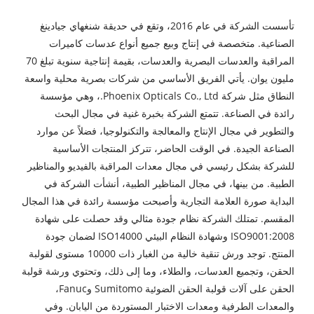
تأسست الشركة في عام 2016، وتقع في حديقة شنغهاي جيادينغ
الصناعية. متخصصة في إنتاج وبيع جميع أنواع عدسات كاميرات
المراقبة والعدسات البصرية والعدسات، بقيمة إنتاجية سنوية تبلغ 70
مليون يوان. يأتي الفريق الأساسي من شركات بصرية محلية واسعة
النطاق مثل شركة Phoenix Opticals Co., Ltd.، وهي مؤسسة
رائدة في الصناعة. تتمتع الشركة بخبرة غنية في مجال البحث
والتطوير في مجال الإنتاج والمعالجة والتكنولوجيا، فضلاً عن موارد
الصناعة الجيدة. في الوقت الحاضر، تتركز المنتجات الأساسية
للشركة بشكل رئيسي في مجال معدات المراقبة بالفيديو والمناظير
الطبية. من بينها، في مجال المناظير الطبية، أنشأت الشركة في
البداية صورة العلامة التجارية وأصبحت مؤسسة رائدة في هذا المجال
المقسم. تمتلك الشركة نظام جودة مثالي وقد حصلت على شهادة
ISO9001:2008 وشهادة النظام البيئي ISO14000 لضمان جودة
المنتج. توجد ورش تنقية خالية من الغبار ذات 10000 مستوى لقولبة
الحقن، وتجميع العدسات، والطلاء، وما إلى ذلك، وتحتوي ورشة قولبة
الحقن على آلات قولبة الحقن الضوئية Sumitomo وFanuc،
والمعدات الطرفية ومعدات الاختبار المستوردة من اليابان. وفي