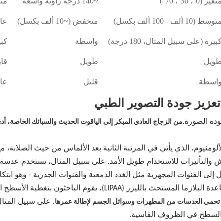
تغير (0°، 30°، 70°)
~140 درجة زاوية واسعة
متغير (
وسط ​​(10 ألف - 100 ألف بكسل)
منخفض (~10 ألف بكسل)
عالي (1920
بيرة (على سبيل المثال، 180 درجة)
واسطة
كبير
ويل
طويل
قاب
اسطة
قليل
عا
دة الصورة.
من الزجاج العادي المبكر إلى الياقوت الحديث والسبائك الخاصة، أد
منيوم، الذي يأتي في المرتبة الثانية بعد الألماس من حيث الصلابة، مع
يعد تعدين الزجاج إنجازًا آخر. وباستخدام الاستئصال بمساعدة البلازما
يث تحمي العدسات من المطهرات وسوائل الجسم لإطالة عمرها
 السطح في الظروف القاسية.