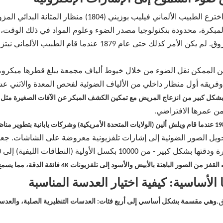
يعود تاريخ التنظير إلى أواخر القرن الثامن عشر، عندما اخترع 
 المبكرة، محدودة بتكنولوجيا مصدر الضوء وعلوم المواد في ذلك الوقت،
والإضاءة غير الكافية، ومخاطر تلف الأنسجة، وحتى الحروق. لم يكن
 لا يزال من الممكن نقل الضوء من خلال خيوط ألياف مجمعة يبلغ قطرها ميكرو
لل بشكل كبير من انزعاج المريض مع تمكين الكشف المبكر عن الآفات الصغيرة مثل
ن عمرها الافتراضي.
لت هذه الألياف الضوئية بأجهزة استشعار CCD، لتحويل الصور الضوئية إلى إشارات تلفزيونية معروض
لصور الباهتة بالأبيض والأسود إلى تلفزيونات 4K فائقة الدقة، مما يسمح للأطباء برؤية تفاصيل غير مسبوقة داخل جسم الإنسان.
.
وهي مقسمة بشكل أساسي إلى أربع فئات: العدسات التنظيرية الصلبة، والعدسات