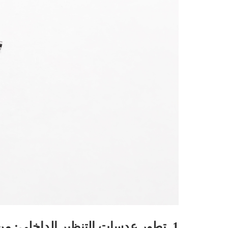
1. تطور عدسات التنظير الداخلي: من ضوء الشموع إلى الإشارات الإلكترونية