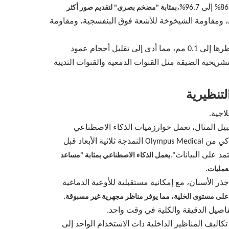
بمثابة "مضخم بصري" لتقديم صور أكثر
لجانب، مع ثبات حراري أفضل، ومقاومة الشيخوخة للأشعة فوق البنفسجية، ومقاومة
. قامت الشركات اليابانية بتطوير عدسات ذات مؤشر متدرج (GI) فائقة الدقة يصل قطرها إلى 0.1 مم، مما أدى إلى تقليل أحجام عمود
ناطق التشريحية الضيقة مثل القنوات الدمعية والقنوات الثديية
اجية.
بيل المثال، تعمل خوارزميات الذكاء الاصطناعي
الخاصة بـ Morning Medical على تحسين ضوضاء الصورة، وتعزيز الوضوح في البيئات منخفضة الإضاءة. يدعم نظام الملاحة الذكي من Olympus Medical النمذجة ثلاثية الأبعاد قبل
مد على البيانات".
يعمل الذكاء الاصطناعي بمثابة "مساعد
.
عمليات
SING الرفيعة للغاية مقاس 0.35 مم بالفعل في علاجات قناة جذر الأسنان، مع إمكانية مستقبلية للأوعية الدماغية
.
على مستوى الخلية، مما يوفر مناظر مجهرية غير مسبوقة
وطين شرائح CMOS وسلاسل التوريد الناضجة، انخفضت تكاليف المناظير الداخلية ذات الاستخدام الواحد إلى