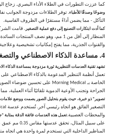
كما عززت التطورات في الطلاء الأداء البصري. زجاج الياقوت مع
وضوحًا وصدقًا للأطباء
التآكل - مما يضمن أداءً مستقرًا في الظروف القاسية.
كما أدت ابتكارات التصنيع إلى دفع عملية التصغير
المنظار إلى أقل من 1 مم، وهو نصف الم
والقنوات الجذرية، مما يفتح إمكانيات تشخيصية وعلاجية 
4. مساعدة الذكاء الاصطناعي والتصغير الفائق: الاتجاهات المستقبلية في العدسات التنظيرية
تشهد تقنية العدسات التنظيرية ثورة مزدوجة بمساعدة الذكاء الا
تعمل أنظمة التنظير المدعومة بالذكاء الاصطناعي على ت
الجراحة وتجنب الأوعية الدموية تلقائيًا أثناء العملية، 
تصوير" ذو خبرة، حيث يقوم بتحليل الصور بصمت ووضع علامات ع
والمحطات العصبية.
تعمل هذه العدسات فائقة الدقة بمثابة 
على سبيل المثال، تحقق عدستها مقاس 0.35 مم عمق مجال يبلغ 0.5-120 مم، وهو أوسع من العدسات التقليدية، مما يلتقط التفاصيل الدقيقة والكلية في وقت واحد.