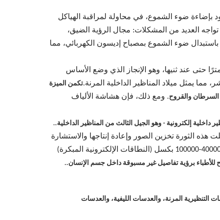
الطبيب الألماني فيليب بوزيني (1804) منظار المثانة البدائي المزود بإضاءة ضوء الشموع، في محاولة لمراقبة الهياكل
 تواجه العديد من المشكلات: مجال الرؤية الضيق،
 الأمر كذلك حتى عام 1879 عندما قام الطبيب الألماني نيتز باستبدال ضوء الشموع بمصباح إديسون الكهربائي، مما
مترًا حتى عند ثنيها، وهو الإنجاز الذي وضع الأساس
تكمن الميزة
. ومع ذلك، فإن هشاشة الألياف
 السرطان والقروح
.
ة على الشاشات. جعلت هذه الثورة تخزين الصور وإعادة إنتاجها والاستشارة
عن بعد وإدارة الكمبيوتر أمرًا ممكنًا. تحسن وضوح الصورة ودقتها بشكل كبير - من 10000 بكسل الأولية (النطاقات الليفية) إلى 40000-100000 بكسل (النطاقات الإلكترونية المبكرة)
.
 التنظيرية المرنة، والعدسات الليفية، والعدسات