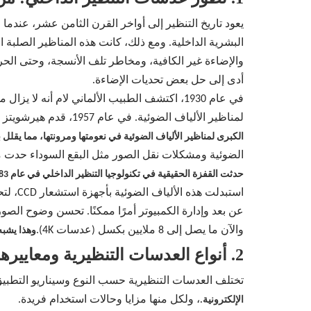
البشرية الداخلية. ومع ذلك، كانت هذه المناظير الصلبة
أدى إلى حل بعض تحديات الإضاءة.
في عام 1930، اكتشف الطبيب الألماني لام أنه
لمناظير الألياف الضوئية. في عام 1957، قدم هيرشويتز وفريقه أول منظار داخلي من الألياف الضوئية لفحص المعدة والاثني عشر، مما يمثل ميلاد المناظير الداخلية المرنة.
الكبرى لمناظير الألياف الضوئية في نعومتها ومرونتها، مما يق
الضوئية ومشكلات نقل الصور مثل البقع السوداء حدت م
حدثت القفزة الحقيقية في تكنولوجيا التنظير الداخلي في عام 1983 عندما قام ويلش ألين (الولايات المتحدة الأمريكية) وشركات يابانية بتطوير مناظير داخلية إلكترونية - وهو الجيل الثالث من المناظير الداخلية.
استبد
والآن ما يصل إلى 8 ملايين بكسل (عدسات 4K).
وهذا يشبه القفز من ا
2. أنواع العدسات التنظيرية ومعاييرها الأساسية: كيفية اختيار العدسة المناسبة
تختلف العدسات التنظيرية حسب النوع وسيناريو التطبيق
، ولكل منها مزايا وحالات استخدام فريدة.
الإلكترونية.