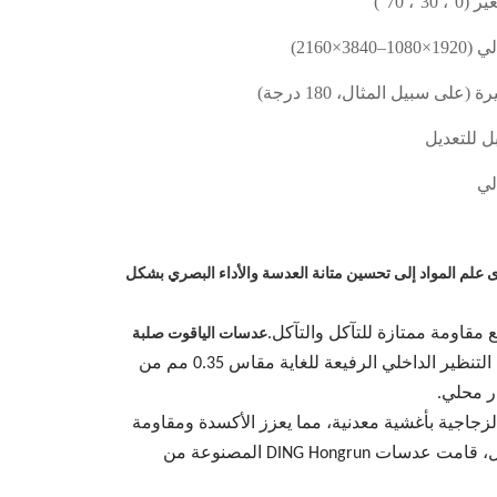
0°، 30°، 70°)
×1080–3840×2160)
ة (على سبيل المثال، 180 درجة)
ل للتعديل
لي
ى علم المواد إلى تحسين متانة العدسة والأداء البصري بشكل
 مقاومة ممتازة للتآكل والتآكل.
عدسات الياقوت صلبة
‎مقاوم للخدوش والتأثيرات للاستخدام طويل الأمد. على سبيل المثال، تستخدم عدسة التنظير الداخلي الرفيعة للغاية مقاس 0.35 مم من
 المستحث بالليزر (LIPAA)، يقوم الباحثون بتغطية الأسطح الزجاجية بأغشية معدنية، مما يعزز الأكسدة ومقاومة
. على سبيل المثال، قامت عدسات DING Hongrun المصنوعة من