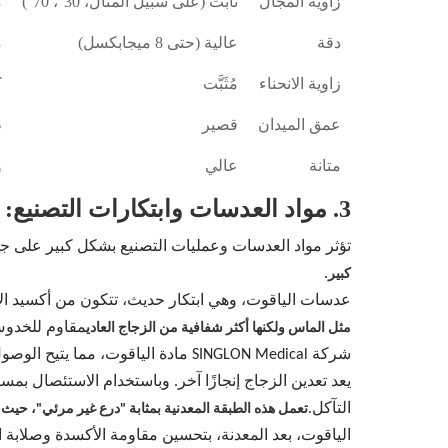
زاوية المجال
ثابت (على سبيل المثال، 30°، 70°)
م
دقة
عالية (حتى 8 ميجابكسل)
مت
زاوية الانحناء
مُثَبَّت
ك
عمق الميدان
قصير
ط
متانة
عالي
و
3. مواد العدسات وابتكارات التصنيع: تعزيز جودة التصوير الطبي
تؤثر مواد العدسات وعمليات التصنيع بشكل كبير على جو
.
كبير
عدسات الياقوت، وهي ابتكار حديث، تتكون من أكسيد الألو
مثل الماس ولكنها أكثر شفافية من الزجاج العادي
شركة SINGLON Medical مادة الياقوت، مما يتيح الوصول إلى القنوات المجهرية مثل الغدد الدمعية والقنوات الجذرية - وهو ابتكار محلي.
التآكل.
تعمل هذه الطبقة المعدنية بمثابة "درع غير مرئي"، ح
الياقوت، بعد المعدنة، بتحسين مقاومة الأكسدة وصلابة