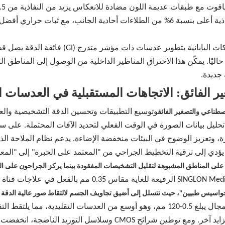
 طبقات عديمة اللون مضادة للانعكاس يزيد من النفاذية من 86.5% إلى 96.7%،
. توفر الطلاءات مزدوجة الجوانب نفاذية أعلى بنسبة 6% من الطلاءات أحادية ا
نتجات السائدة حاليًا. يمكّن هذا الاختراق المناظير الداخلية من الوصول إلى الم
جديدة.
وتوسيع التطبيقات وتحسين الدقة التشخيصية والعل
صطناعي والتصغير الفائق
حليل بيانات الصورة في الوقت الفعلي لتحديد الآفات المحتملة. على س
مما يؤدي إلى ترقية التخطيط الجراحي من "المعتمد على الخبرة" إلى "المعت
لى المناطق المشبوهة لتقليل التشخيصات المفقودة بينما يركز الجراحون على ال
التصغير الفائق هو اتجاه رئيسي آخر. تُستخدم عدسة LON Medical
"جواسيس طبيين"، حيث تتسلل إلى أضيق تجاويف الجسم لالتقاط صور عالية الدقة 
المناظير الداخلية التي تستخدم لمرة واحدة هي اتجاه متزايد آخر. ومع ت