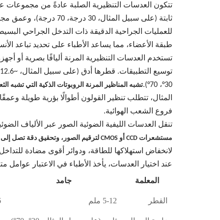
ثابتة (على سبيل المثال
طبقة الأعضاء، مما يساعد الأطباء على تحديد تباعد الأن
تستخدم العدسات التنظيرية المرنة أليافًا بصرية أو أج
30°، 70°).
تشبه المناظير المرنة الروبوتات الذكية التي تشبه الث
فروع الشعب الهوائية.
تنقل العدسات الليفية الضوئية الصور عبر الألياف الضوئية، وتوفر زوايا مجال واسعة (0000
مستشعرات CCD أو CMOS لترقيم الصور، وتحقيق دقة تصل إلى 1920 × 1080 أو أعلى، مع جودة صورة فائقة
لانخفاض استهلاكها للطاقة، ودوائر أقوى مضادة للتداخل،
عند اختيار العدسات، يأخذ الأطباء في الاعتبار عوامل مت
المعلمة
جامد
القطر
5-12 ملم
6