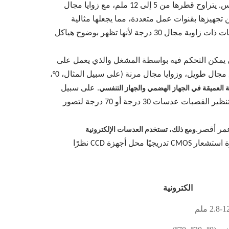
تتكون العدسات التنظيرية الصلبة عادةً من مجموعات عدسات بصرية متعددة تنقل الصور عبر مبادئ الانكسار البصري والانعكاس. يتراوح قطرها من 5 إلى 12 ملم، مع زوايا مجال
لدقيق ويمكن تجهيزها بقنوات عمل متعددة، مما يجعلها مثالية
للعمليات الجراحية الدقيقة ذات التدخل الجراحي البسيط. على سبيل المثال، غالبًا ما تستخدم العمليات الجراحية بالمنظار عدسات ذات زاوية مجال 30 درجة لأنها تظهر بوضوح هياكل
لذي يمكن التحكم فيه بواسطة المشغل والذي يعمل على
توسيع التطبيقات. قطرها أدق (على سبيل المثال، ~12.6 مم لمناظير المعدة)، مع زوايا انحناء كبيرة (تحكم ثنائي المحور)، وعمق مجال طويل، وزوايا مجال مرنة (على سبيل المثال، 0°،
. على سبيل
قبة العميقة في الجهاز الهضمي والجهاز التنفسي
المثال، تتطلب تنظير القولون أطوالًا بؤرية طويلة وعمقًا كبيرًا للمجال للحفاظ على الوضوح على مسافات طويلة، بينما تتطلب تنظير القصبات عدسات 30 درجة أو 70 درجة لتصور
ومع ذلك، تستخدم العدسات الإلكترونية
. مع تقدم التكنولوجيا، حلت أجهزة استشعار CMOS تدريجيًا محل أجهزة CCD نظرًا
الكترونية
2.8- ملم