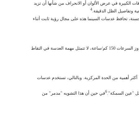
افات الكبيرة في عرض الألوان أو الانحراف من شأنها أن تزيد
4
محسنة، تحافظ عدسات السينما هذه على مجال رؤية ثابت أثناء
إذا كانت الطائرات بدون طيار السينمائية "ترسم" في السماء، فإن طائرات بدون طيار FPV "تقاتل". في المناورات القصوى حيث يمكن أن تتجاوز السرعات 150 كم/ساعة، لا تتمثل مهمة العدسة في التقاط
ت البصرية المحيطية أكثر أهمية من الحدة المركزية. وبالتالي، تستخدم عدسات
6
في حين أن هذا التشويه "مدمر" من