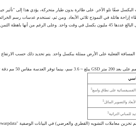
البكسل صفًا تلو الآخر. على طائرة بدون طيار متحركة، يؤدي هذا إلى "تأثير ج
خلال مصراع الأوراق المركزي، يتم عرض جميع وحدات البكسل البالغ عددها 45 مليون بكسل في وقت واحد
اسي
5
الفسيفسائية على نطاق واسع
5
الأبعاد والتصوير المائل
5
يد للمباني التراثية