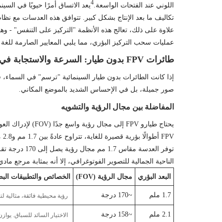
4
اللوني عند الفتحات الواسعة.
يعد الاتساق أمرًا حيويًا في الس
تكاليف ما بعد الإنتاج بشكل كبير. تتوافق هذه العدسات مع نظام الألوان السينمائي DJI (DCCS) لضمان الحصول على درجات لون ا
علاوة على ذلك، تعالج هذه الأنظمة "التركيز على التنفس" - وه
عمليات سحب التركيز البؤري، مما يلبي المعايير الصارمة للغة ا
طائرات FPV بدون طيار: السرعة والاستجابة في الوقت الحقيقي وبقاء "عين السمكة"
صور جميلة، بل في الإحساس الشديد بالموضع المكاني.
المفاضلة بين مجال الرؤية والتشويه
يحتاج طيارو FPV 
FPV أطوالًا بؤرية قصيرة للغاية، تتراوح عادةً بين 1.7 مم و2.8 مم.
توفر العدسة مقاس 1.7 مم مجال رؤية يصل إلى 170 درجة تقريبًا، مما يغطي حواف الرؤية البشرية ولكنه يقدم تشوهًا أسطوانيًا ثقيلًا على شكل "عين السمكة".
الناحية الجمالية للتصوير الفوتوغرافي، إلا أنه بمثابة مرجع ما
البعد البؤري
مجال الرؤية (FOV)
الخصائص والتطبيقات الب
1.7 ملم
~170 درجة
رؤية محيطية فائقة، مثالية لت
2.1 ملم
~158 درجة
الاختيار السائد للسباق. يوا