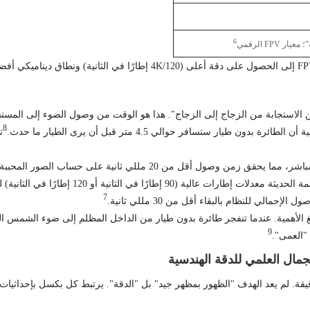
6
 FPV الرقمي
8
7
لك، يعد النطاق الديناميكي الواسع (WDR) أمرًا بالغ الأهمية. عندما تنفجر طائرة بدون طيار من الداخل 
9
 "العمى".
مال العلمي للدقة الهندسية
الهدف "الظهور بمظهر جيد" بل "الدقة". يرتبط كل بكسل بإحداثيات GPS/RTK والهندسة البصرية.