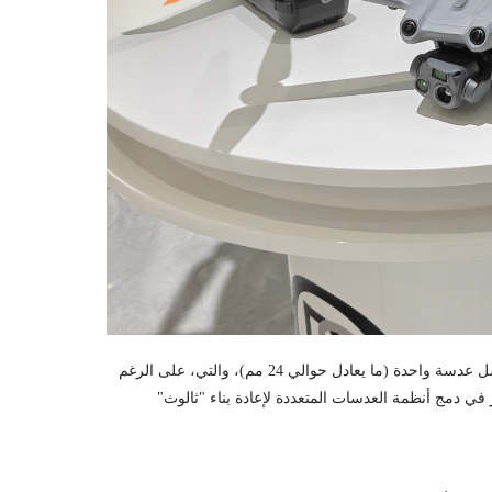
لفترة طويلة، كان التصوير السينمائي للطائرات بدون طيار يقتصر على السرد "الزاوية العريضة". عادةً ما كانت الطائرات بدون طيار الأولى تحمل عدسة واحدة (ما يعادل حوالي 24 مم)، والتي، على الرغم
ر في دمج أنظمة العدسات المتعددة لإعادة بناء "ثالوث"