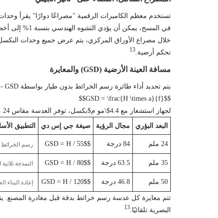
تستخدم معظم الكاميرات الرقمية "مصراعًا دوارًا" يقرأ وحدات 
في المسح، يمكن أن يؤدي التشوه الهندسي بنسبة 1% إلى أخطاء إزاحة هائلة في النموذج ثلاثي الأبعاد. ومن ثم، تستخدم عدسات رسم الخرائط الاحترافية (مثل Zenmuse P1) غالقًا ميكانيكيًا شاملاً.
13
تحكم أرضية.
مسافة العينة الأرضية (GSD) والمعايرة
يتم تحديد أداء طائرة رسم الخرائط بدون طيار بواسطة GSD - المسافة الفعلية على الأرض ممثلة ببكسل واحد. يتم تحديد ذلك حسب الارتفاع (H)، وحجم البكسل (a)، والبعد البؤري (f):
$$GSD = \frac{H \times a}{f}$$
لجهاز استشعار مع 4.4
$\مو م$
بكسل، توفر العدسة مقاس 24 مم على بعد 200 متر GSD يبلغ ~ 3.6 سم، بينما توفر العدسة مقاس 50 مم دقة تبلغ ~ 1.6 سم.
البعد البؤري
مجال الرؤية
صيغة جي إس دي
التطبيق الأس
24 ملم
84 درجة
$GSD = H / 55$
رسم الخرائط 
35 ملم
63.5 درجة
$GSD = H / 80$
النمذجة ثلاثية 
50 ملم
46.8 درجة
$GSD = H / 120$
إعادة البناء الج
13
البصرية تلقائيًا.