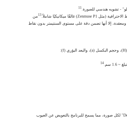
11
يلو" - تشويه هندسي للصورة.
13
من
. وعلى الرغم من أنها باهظة الثمن ومعقدة، إلا أنها تضمن دقة على مستوى السنتيمتر بدون نقاط
14
تتم معايرة كل عدسة رسم خرائط بدقة قبل مغادرة المصنع. يتم تخزين معاملات التشويه (القطري والعرضي) في البيانات الوصفية "Dewarpdata" لكل صورة، مما يسمح للبرنامج بالتعويض عن العيوب