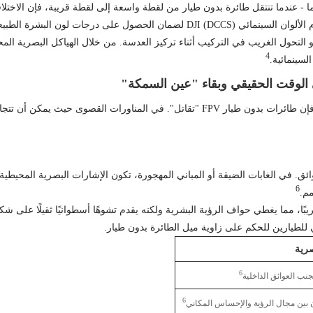
ينما - عندما تنتقل طائرة بدون طيار من لقطة واسعة إلى لقطة قريبة، فإن الاختل
لبشرة الطبيعية وتفاصيل الظل الدقيقة.
و التحول الغريب في التركيب أثناء تركيز العدسة. من خلال الهياكل البصرية ال
4
لسينمائية.
إلى مجال رؤية واسع جدًا (FOV) لإدراك العوائق. في الغابات الضيقة أو المباني المهجورة، تكون الإشارا
6
دي للطيارين للحكم على زاوية ميل الطائرة بدون طيار.
صرية
6
جنب العوائق الداخلية
6
زن بين مجال الرؤية والإحساس المكاني