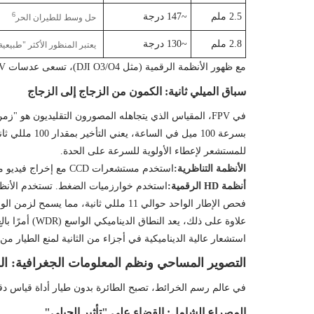
6
2.5 ملم
~147 درجة
حل وسط للطيران الحر
2.8 ملم
~130 درجة
يعتبر المنظور الأكثر "طبيعية"؛ معيار
مع ظهور الأنظمة الرقمية (مثل DJI O3/O4)، تسعى عدسات FPV إلى الحصول على دقة أعلى (4K/120 إطارًا في الثانية) ونطاق ديناميكي أفضل، مما يجعل لقطات FPV السينمائية "لقطة واحدة" ممكنة.
سباق الميلي ثانية: الكمون من الزجاج إلى الزجاج
في FPV، المقياس الذي يتجاهله المصورون التقليديون هو "زمن الاستجابة من الزجاج إلى الزجاج". هذا هو الوقت من وصول الضوء إلى المستشعر وحتى ظهور الصورة على نظارات الطيار.
بسرعة 100 ميل في الساعة، يعني التأخير بمقدار 100 مللي ثانية أن الطائرة بدون طيار ستسافر حوالي 4.5 متر قبل أن يرى الطيار ما حدث.
للمستشعر لإعطاء الأولوية للسرعة على الحدة.
الأنظمة التناظرية:
استخدم مستشعرات CCD مع إخراج فيديو مباشر، مما يحقق زمن وصول أقل من 20 مللي ثانية على حساب الصور المحببة منخفضة الدقة.
أنظمة HD الرقمية:
فحص الإطار الواحد حوالي 11 مللي ثانية، مما يسمح لزمن الوصول الإجمالي للنظام بالبقاء أقل من 30 مللي ثانية.
علاوة على ذ
استشعار عالية الديناميكية في أجزاء من الثانية لمنع الطيار من
التصوير المساحي ونظم المعلومات الجغرافية: الج
في عالم رسم الخرائط، تصبح الطائرة بدون طيار أداة قياس دقيقة. لم يعد 
المصراع الشامل: القضاء على "تأثير الجيلي"