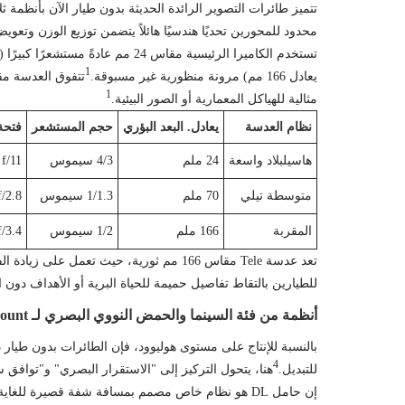
تتميز طائرات التصوير الرائدة الحديثة بدون طيار الآن بأنظمة ثلاثية العدسات (Wide وMedium Tele وTele) لتوفير "ضغط 
محدود للمحورين تحديًا هندسيًا هائلاً يتضمن توزيع الوزن وتعوي
تستخدم الكاميرا الرئيسية مقاس 24 مم عادةً مستشعرًا كبيرًا (مثل 4/3 CMOS) لتوفير جودة صورة عالية المستوى ونطاق ديناميكي.
1
يعادل 166 مم) مرونة منظورية غير مسبوقة.
1
مثالية للهياكل المعمارية أو الصور البيئية.
نظام العدسة
يعادل. البعد البؤري
حجم المستشعر
فتحة
هاسيلبلاد واسعة
24 ملم
4/3 سيموس
 f/11
متوسطة تيلي
70 ملم
1/1.3 سيموس
f/2.8
المقربة
166 ملم
1/2 سيموس
f/3.4
تعد عدسة Tele مقاس 166 مم ثورية، حيث تعمل على زيادة الفتحة إلى
للطيارين بالتقاط تفاصيل حميمة للحياة البرية أو الأهداف دو
أنظمة من فئة السينما والحمض النووي البصري لـ DL Mount
4
للتبديل.
هنا، يتحول التركيز إلى "الاستقرار البصري" و"توافق 