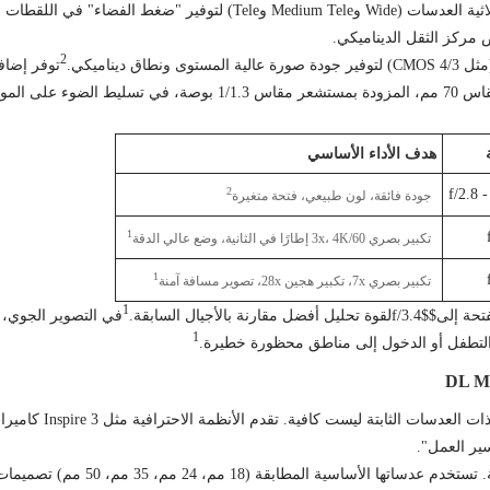
الفضاء" في اللقطات الجوية.
ض مركز الثقل الديناميكي.
2
تتفوق العدسة مقاس 70 مم، المزودة بمستشعر مقاس /1.3
هدف الأداء الأساسي
2
f/2.8 -
جودة فائقة، لون طبيعي، فتحة متغيرة
1
تكبير بصري 3x، 4K/60 إطارًا في الثانية، وضع عالي الدقة
1
تكبير بصري 7x، تكبير هجين 28x، تصوير مسافة آمنة
1
$f/3.4$
لقوة تحليل أفضل مقارنة بالأجيال السابقة.
في التصوير الجوي، 
1
ن التطفل أو الدخول إلى مناطق محظورة خطيرة.
بالنسبة للإنتاج على مس
سير العمل".