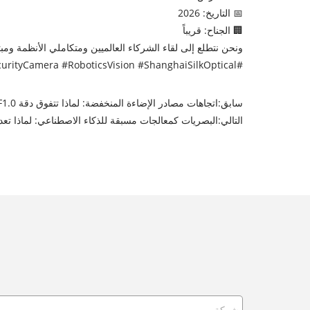
📅 التاريخ: 2026
🏢 الجناح: قريباً
ونحن نتطلع إلى لقاء الشركاء العالميين ومتكاملي الأنظمة و
#UASE2026 #OpticalLens #BlacklightLens #UAVCamera #MachineVision #SecurityCamera #RoboticsVision #ShanghaiSilkOptical
سابق:
اتجاهات مصادر الإضاءة المنخفضة: لماذا تتفوق دقة 5MP F1.0 على الأشعة تحت الحمراء
التالي:
البصريات كمعالجات مسبقة للذكاء الاصطناعي: لماذا تعد العد