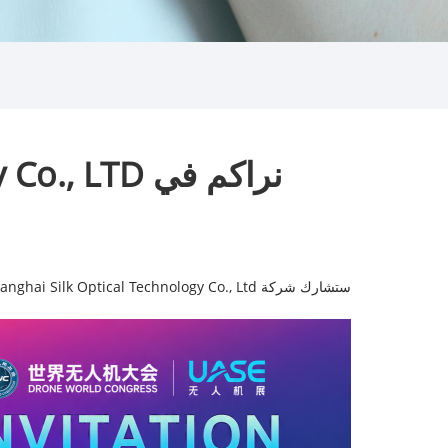
نراكم في UASE 2026 丨Shanghai Silk Optical Technology Co., LTD
ستشارك شركة Shanghai Silk Optical Technology Co., Ltd. في UASE 2026، حيث ستعرض أحدث حلولنا البصرية من أجل: