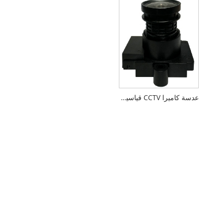
عدسة كاميرا CCTV قياسية M12 F1.6 2.8 مم 1/2.7 بوصة