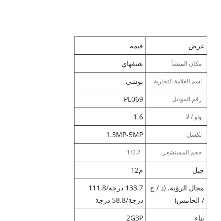
غرض
قيمة
شنغهاي
مكان المنشأ
بوشي
اسم العلامة التجارية
PL069
رقم الموديل
1.6
واو / لا
1.3MP-5MP
بكسل
حجم المستشعر
1/2.7"
جبل
م12
مجال الرؤية. (د / ح
133.7 درجة/111.8
/ الخامس)
درجة/58.8 درجة
بناء
2G3P