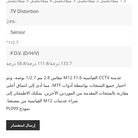
1.3 ميجابكسل 2 ميجابكسل 3 ميجابكسل 4 ميجابكسل 5 ميجابكسل
TV Distortion:
-24%
Sensor:
1/2.7"
F.O.V. (D/H/V):
133.7 درجة/111.8 درجة/58.8 درجة
عدسة CCTV القياسية M12 F1.6 مقاس 2.8 مم 1/2.7 بوصة، وتم
اختبار جميع المنتجات بواسطة أدوات MTF، مما أدى إلى اتساق أعلى
مقارنة بالمنتجات المقدمة من الموردين الآخرين. يمكنك الاطمئنان إلى
شراء عدسات M12 القياسية من مصنعنا.
نموذج:PL099
إرسال استفسار