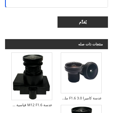
يُقدِّم
منتجات ذات صله
عدسة كاميرا F1.6 3.0 ملم 1/2.7 بوصة M12 FPV بدون طيار PL092IRS1
عدسة M12 F1.6 قياسية 2.8 مم 1/2.7 بوصة FPV