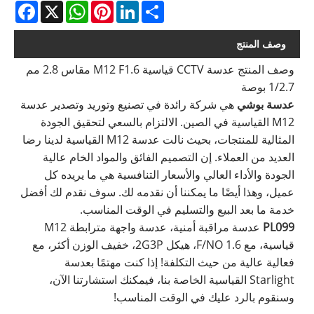
acebook
WhatsApp
X
Pinterest
LinkedIn
Share
وصف المنتج
وصف المنتج عدسة CCTV قياسية M12 F1.6 مقاس 2.8 مم
1/2.7 بوصة
عدسة بوشي
هي شركة رائدة في تصنيع وتوريد وتصدير عدسة
M12 القياسية في الصين. الالتزام بالسعي لتحقيق الجودة
المثالية للمنتجات، بحيث نالت عدسة M12 القياسية لدينا رضا
العديد من العملاء. إن التصميم الفائق والمواد الخام عالية
الجودة والأداء العالي والأسعار التنافسية هي ما يريده كل
عميل، وهذا أيضًا ما يمكننا أن نقدمه لك. سوف نقدم لك أفضل
خدمة ما بعد البيع والتسليم في الوقت المناسب.
PL099
عدسة مراقبة أمنية، عدسة واجهة مترابطة M12
قياسية، مع 1.6 F/NO، هيكل 2G3P، خفيف الوزن أكثر، مع
فعالية عالية من حيث التكلفة! إذا كنت مهتمًا بعدسة
Starlight القياسية الخاصة بنا، فيمكنك استشارتنا الآن،
وسنقوم بالرد عليك في الوقت المناسب!