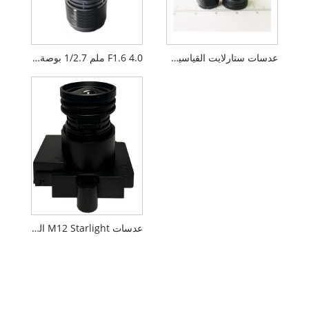
عدسات ستارلايت القياسية M12 F1.6 مقاس 4 ملم و5 ميجابكسل
F1.6 4.0 ملم 1/2.7 بوصة عدسة M12 ستارلايت القياسية
عدسات M12 Starlight القياسية مقاس 4 مم