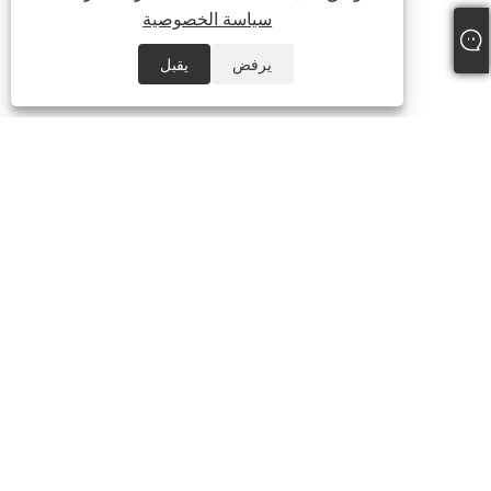
سياسة الخصوصية
يرفض
يقبل
هاتف:
+86-21-59963205
بريد إلكتروني:
Jesse-wang@lensmanufacture.com
عنوان:
المنطقة ب، مبنى 788 طريق شينغ رونغ، شنغهاي، الصين