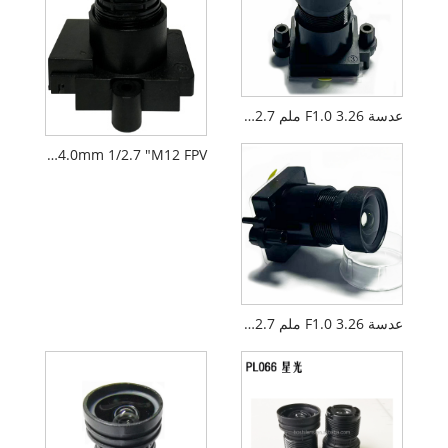
عدسة F1.0 3.26 ملم 1/2.7 بوصة M12 ذات ضوء داكن CCTV
AIoT F1.6 4.0mm 1/2.7 "M12 FPV عدسة الكاميرا بدون طيار PL066
عدسة F1.0 3.26 ملم 1/2.7 بوصة M12 Darklight القياسية