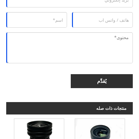
يُقدِّم
منتجات ذات صله