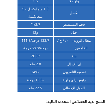
واو / لا
1.6
1.3 ميجابكسل - 5
بكسل
ميجابكسل
حجم المستشعر
1/2.7"
جبل
م12
مجال الرؤية. (د / ح /
133.7 درجة/111.8
الخامس)
درجة/58.8 درجة
بناء
2G3P
إي إف إل
2.8 ملم
تشويه التلفزيون
-24%
رئيس راي زاوية
-15.6 درجة
الطول الإجمالي
22.5 ملم
المنتج لديه الخصائص المحددة التالية: