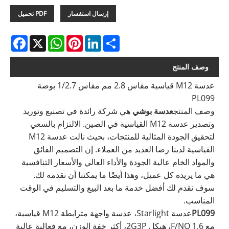
إرسال استفسار
PDF تحميل
acebook
WhatsApp
X
Pinterest
LinkedIn
Share
وصف المنتج
عدسة M12 قياسية مقاس 2.8 مم مقاس 1/2.7 بوصة
PL099
وصف المنتج
عدسة بوشي
هي شركة رائدة في تصنيع وتوريد
وتصدير عدسة M12 القياسية في الصين. الالتزام بالسعي
لتحقيق الجودة المثالية للمنتجات، بحيث نالت عدسة M12
القياسية لدينا رضا العديد من العملاء. إن التصميم الفائق
والمواد الخام عالية الجودة والأداء العالي والأسعار التنافسية
هي ما يريده كل عميل، وهذا أيضًا ما يمكننا أن نقدمه لك.
سوف نقدم لك أفضل خدمة ما بعد البيع والتسليم في الوقت
المناسب.
PL099
عدسة Starlight، عدسة واجهة مترابطة M12 قياسية،
مع 1.6 F/NO، هيكل 2G3P، أكثر خفة الوزن، مع فعالية عالية