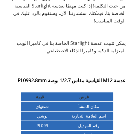
من حيث التكلفة! إذا كنت مهتمًا بعدسة Starlight القياسية
الخاصة بنا، فيمكنك استشارتنا الآن، وسنقوم بالرد عليك في
الوقت المناسب!
يمكن تثبيت عدسة Starlight الخاصة بنا في كاميرا الويب
المنزلية الذكية وكاميرا الذكاء الاصطناعي.
عدسة M12 القياسية مقاس 1/2.7 بوصة PL0992.8mm
غرض
قيمة
مكان المنشأ
شنغهاي
اسم العلامة التجارية
بوشي
رقم الموديل
PL099