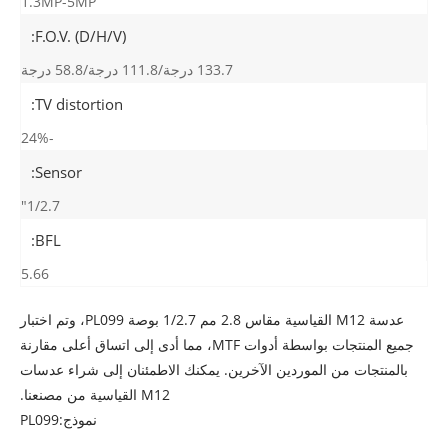
1.3MP-5MP
F.O.V. (D/H/V):
133.7 درجة/111.8 درجة/58.8 درجة
TV distortion:
-24%
Sensor:
1/2.7"
BFL:
5.66
عدسة M12 القياسية مقاس 2.8 مم 1/2.7 بوصة PL099، وتم اختبار
جميع المنتجات بواسطة أدوات MTF، مما أدى إلى اتساق أعلى مقارنة
بالمنتجات من الموردين الآخرين. يمكنك الاطمئنان إلى شراء عدسات
M12 القياسية من مصنعنا.
نموذج:PL099