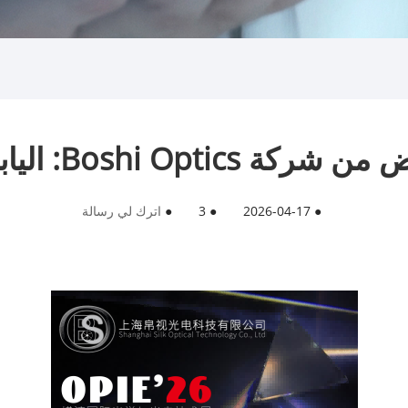
Boshi Op: اليابان OPIE'26
●
2026-04-17
●
3
●
اترك لي رسالة