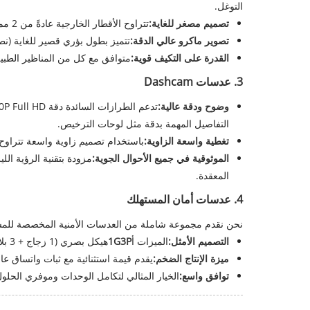
التوغل.
تصميم مصغر للغاية:
تتراوح الأقطار الخارجية عادةً من 2 مم إلى 5 مم فقط.
تصوير ماكرو عالي الدقة:
تتميز بطول بؤري قصير للغاية (نطاق يتراوح
القدرة على التكيف قوية:
متوافق مع كل من المناظير الطبية 
3. عدسات Dashcam
وضوح ودقة عالية:
التفاصيل المهمة بدقة مثل لوحات الترخيص.
تغطية واسعة الزاوية:
باستخدام تصميم زاوية واسعة تتراوح من 120 درجة إلى 170 درجة، تغطي هذه العدسات 3 إلى 4 ممرات، مما يقلل من البقع العمياء مع منع تشويه
الموثوقية في جميع الأحوال الجوية:
مزودة بتقنية الرؤية ال
المعقدة.
4. عدسات أمان المستهلك
نحن نقدم مجموعة شاملة من العدسات الأمنية المخصصة للمسته
التصميم الأمثل:
الميزات أ
1G3P
هيكل بصري (1 زجاج + 3 بلاستيك)، يوازن بين المخرجات عالية الأداء والفعالية القصوى من حيث التكلفة.
ميزة الإنتاج الضخم:
يقدم قيمة استثنائية مع ثبات واتساق عا
توافق واسع:
الخيار المثالي لتكامل الوحدات وموفري الحلو