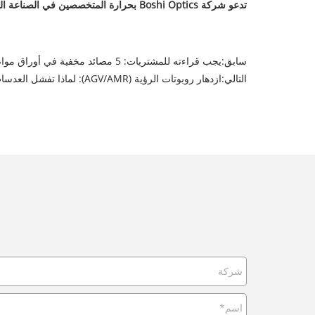
تدعو شركة Boshi Optics بحرارة المتخصصين في الصناعة العالمية لزيارة جناحنا للتبادل والتعاون. نراكم في اليابان!
سابق:
يجب قراءته للمشتريات: 5 مصائد مخفية في أوراق مواصفات العدسات البصرية
التالي:
ازدهار روبوتات الرؤية (AGV/AMR): لماذا تفشل العدسات القياسية وماذا تعني "البصريات المخصصة" حقًا مقدمة المقال