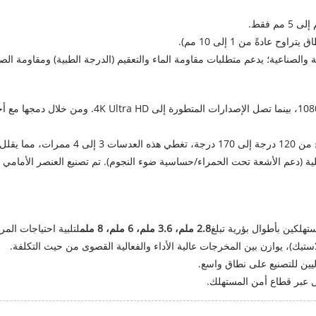
 عادةً من 1 إلى 10 مم).
والصناعية؛ يدعم متطلبات مقاومة الماء والتعقيم (الدرجة الطبية) ومقاومة الص
تدعم الطرازات السائدة دقة 1080P Full HD، بينما ت
 الحواف بشكل فعال.
ليلية (دعم الأشعة تحت الحمراء/حساسية ضوء النجوم). تم تصنيع العنصر الأمامي 
لكين بأطوال بؤرية تبلغ
2.8 ملم، 3.6 ملم، 6 ملم، 8 ملم
لتلبية احتياجات المرا
ليين للتصنيع على نطاق واسع.
ل عبر قطاع أمن المستهلك.