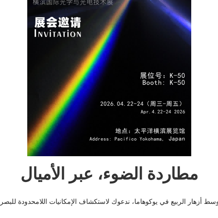
مطاردة الضوء، عبر الأميال
وسط أزهار الربيع في يوكوهاما، ندعوك لاستكشاف الإمكانيات اللامحدودة للبصريا