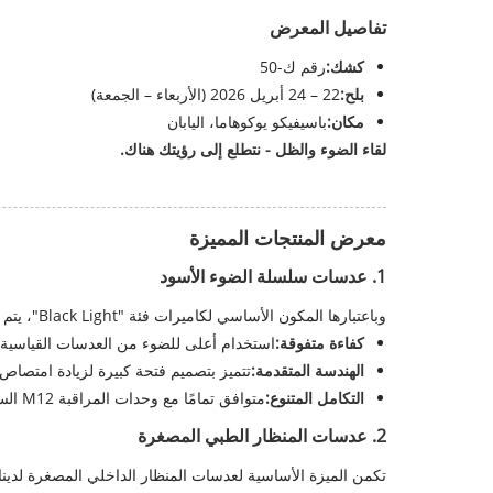
تفاصيل المعرض
كشك:
رقم ك-50
بلح:
22 – 24 أبريل 2026 (الأربعاء – الجمعة)
مكان:
باسيفيكو يوكوهاما، اليابان
لقاء الضوء والظل - نتطلع إلى رؤيتك هناك.
معرض المنتجات المميزة
1. عدسات سلسلة الضوء الأسود
وباعتبارها المكون الأساسي لكاميرات فئة "Black Light"، يتم إقران هذه العدسات بأجهزة استشعار فائقة الحساسية لضمان الحصول على صور ملونة واضحة للغاية حتى في البيئات القريبة من الصفر.
كفاءة متفوقة:
استخدام أعلى للضوء من العدسات القياسية أو عدسات "Starlight"، مما يحقق رؤية ليلية كاملة الألوان دون الاعتماد 
الهندسة المتقدمة:
تتميز بتصميم فتحة كبيرة لزيادة امتصاص الضوء إلى أقصى حد
التكامل المتنوع:
متوافق تمامًا مع وحدات المراقبة M12 السائدة.
2. عدسات المنظار الطبي المصغرة
تكمن الميزة الأساسية لعدسات المنظار الداخلي المصغرة لدينا 