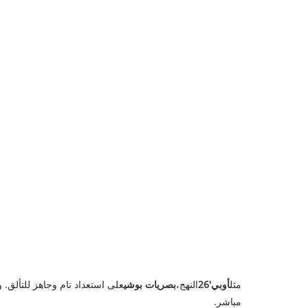
مثل
أوبي'26
النهج،
بصريات بوشي
على استعداد تام وجاهز للتألق. 
مباشر.