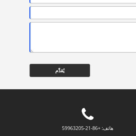
يُقدِّم
هاتف:
+86-21-59963205