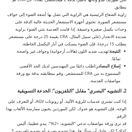
يتطابق.
زاوية الشعاع الرئيسية هي الزاوية التي تصل بها أشعة الضوء إلى حواف
مستشعر الصورة. تحتوي أجهزة الاستشعار الحديثة عالية الدقة على
وحدات بكسل صغيرة وعميقة. إذا قامت العدسة بثني الضوء بزاوية
شديدة الانحدار (على سبيل المثال، CRA بقيمة 25 درجة على مستشعر
يتطلب 15 درجة)، فإن الضوء ينسكب في آبار البكسل الخاطئة.
النتيجة:
تهديب شديد اللون (هالات أرجوانية) وحواف غير واضحة
تمامًا.
إصلاح المصادر:
اطلب دائمًا من المهندسين لديك الحد الأقصى
المسموح به من CRA للمستشعر، وقم بمطابقته بدقة مع ورقة
مواصفات العدسة.
2. التشويه "البصري" مقابل "التلفزيون": الخدعة التسويقية
إذا كنت تشتري عدسات للرؤية الآلية، أو روبوتات AGV، أو التعرف على
الوجه، فإن التشويه هو عدوك. لكن الموردين يحبون ممارسة الألعاب بهذا
الرقم.
قد ترى ورقة مواصفات تدعي "التشويه: <2%". يبدو عظيما، أليس
كذلك؟ لكن عليك أن تسأل:
هل هذا تشويه بصري أم تشويه تلفزيوني؟