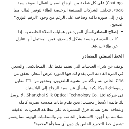
Coatings) على كل قطعة من الزجاج لضمان انتقال الضوء بنسبة
98%+. تتجاهل الشركات المصنعة الرخيصة الطلاء لتوفير المال، مما
يؤدي إلى صورة داكنة وصاخبة على الرغم من وجود "الرقم البؤري"
الصحيح.
إصلاح المصادر:
اسأل المورد عن عمليات الطلاء الخاصة به. إذا
كانت العدسة رخيصة بشكل لا يصدق، فمن المحتمل أنها تتنازل
عن طلاءات AR.
الخط السفلي للمصادر
توقف عن شراء العدسات التي تعتمد فقط على الميجابكسل والسعر.
في المرة القادمة التي يقدم لك فيها المورد عرض أسعار، تحقق من
CRA الخاص به، وتأكد من تشويه التلفزيون، وتحقق من TTL مقابل
رسوماتك الميكانيكية، واسأل عن نسبة الزجاج إلى البلاستيك.
في شركة Shanghai Silk Optical Technology Co., Ltd.، لا نرسل
لك قائمة الأسعار فحسب؛ نحن نقدم بيانات هندسية بصرية كاملة
وشفافة. نحن نساعد فرق المشتريات على مطابقة البصريات الدقيقة
بسلاسة مع أجهزة الاستشعار الخاصة بهم والمتطلبات البيئية، مما يضمن
تشغيل خط التجميع الخاص بك دون أي مفاجأة "مخفية".