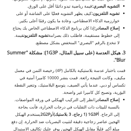
التشويه البصري:
قيمة رياضية تبدو دائمًا أقل على الورق.
تشويه التلفزيون:
كيف يظهر التشويه فعليًا على الشاشة أو على
خوارزمية الذكاء الاصطناعي. وعادة ما يكون رقمًا أعلى بكثير.
إصلاح المصادر:
إذا كان برنامج الذكاء الاصطناعي الخاص بك يحتاج
إلى خطوط مستقيمة، فاطلب ذلك بصرامة
تشويه التلفزيون
قيمة.
لا تنخدع بالرقم "البصري" المنخفض بشكل مصطنع.
3. هيكل العدسة (على سبيل المثال، 1G3P): مشكلة "Summer
Blur".
قمت باختبار عدسة بلاستيكية بالكامل (4P) رخيصة الثمن في معمل
مكيف، وكانت النتيجة رائعة. قمت بنشر 10000 كاميرا أمنية في
تكساس أو دبي. عندما يأتي الصيف، يتوسع البلاستيك، وتتغير النقطة
البؤرية، وتصبح كل كاميرا غير واضحة.
إصلاح المصادر:
انظر إلى التركيب الهيكلي في ورقة المواصفات.
بالنسبة للبيئات ذات التقلبات في درجات الحرارة، فأنت بحاجة
إلى الزجاج. أ
1G3P (1 زجاج، 3 بلاستيك)
أو
2G2P
يستخدم الهيكل
الهجين عناصر زجاجية دقيقة لتثبيت البصريات ضد الحرارة. إن دفع
مبلغ أكبر قليلًا مقابل الهيكل الهجين يوفر عليك تكاليف الاستبدال