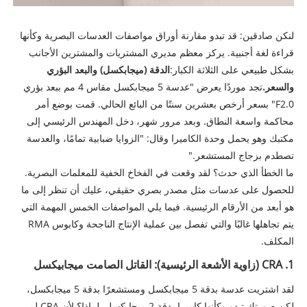
لنكن صادقين: قد تبدو مقارنة أوراق مواصفات العدسات البصرية وكأنها
قراءة لغة أجنبية. يركز معظم مديري المشتريات والمشترين الأجانب
بشكل طبيعي على الثلاثة الكبار:
الدقة (ميجابكسل) والبعد البؤري
والسعر.
تجد موردًا يعرض "عدسة 5 ميجابكسل مقاس 4 مم ببعد بؤري
F2.0" بسعر أرخص بعشرين سنتًا من البائع الحالي. قمت بوضع أمر
محاكمة واسعة النطاق. وبعد مرور شهر، دخل المهندس الرئيسي إلى
مكتبك وهو يحمل وحدة الكاميرا وقال: "الزوايا ضبابية تمامًا، والعدسة
تصطدم بزجاج المستشعر."
ما الخطأ الذي حدث؟ لقد وقعت في الفخاخ الخفية للمعلمات البصرية.
للحصول على عدسات مثل مصدر بصري حقيقي، عليك أن تنظر إلى ما
هو أبعد من الأرقام الرئيسية. فيما يلي المواصفات الخمس المهمة التي
يتم تجاهلها غالبًا والتي تفصل بين عملية الإنتاج الناجحة وكابوس RMA
المكلف.
1. CRA (زاوية الأشعة الرئيسية): القاتل الصامت ميجابيكسل
لقد اشتريت عدسة بدقة 5 ميجابكسل ومستشعرًا بدقة 5 ميجابكسل،
لكن صورتك تبدو وكأنها كاميرا بدقة 2 ميجابكسل. لماذا؟ لأن CRA لم