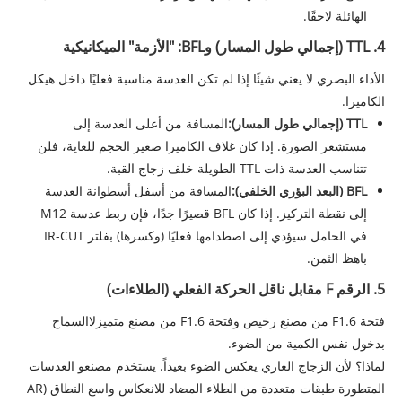
الهائلة لاحقًا.
4. TTL (إجمالي طول المسار) وBFL: "الأزمة" الميكانيكية
الأداء البصري لا يعني شيئًا إذا لم تكن العدسة مناسبة فعليًا داخل هيكل
الكاميرا.
TTL (إجمالي طول المسار):
المسافة من أعلى العدسة إلى
مستشعر الصورة. إذا كان غلاف الكاميرا صغير الحجم للغاية، فلن
تتناسب العدسة ذات TTL الطويلة خلف زجاج القبة.
BFL (البعد البؤري الخلفي):
المسافة من أسفل أسطوانة العدسة
إلى نقطة التركيز. إذا كان BFL قصيرًا جدًا، فإن ربط عدسة M12
في الحامل سيؤدي إلى اصطدامها فعليًا (وكسرها) بفلتر IR-CUT
باهظ الثمن.
5. الرقم F مقابل ناقل الحركة الفعلي (الطلاءات)
فتحة F1.6 من مصنع رخيص وفتحة F1.6 من مصنع متميز
لا
السماح
بدخول نفس الكمية من الضوء.
لماذا؟ لأن الزجاج العاري يعكس الضوء بعيداً. يستخدم مصنعو العدسات
المتطورة طبقات متعددة من الطلاء المضاد للانعكاس واسع النطاق (AR