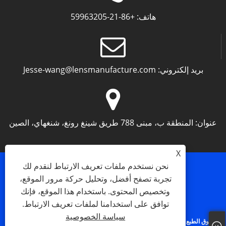
هاتف:
+86-21-59963205
بريد إلكتروني:
Jesse-wang@lensmanufacture.com
عنوان:
المنطقة ب، مبنى 788 طريق شينغ رونغ، شنغهاي، الصين
X
نحن نستخدم ملفات تعريف الارتباط لنقدم لك
تجربة تصفح أفضل، وتحليل حركة مرور الموقع،
وتخصيص المحتوى. باستخدام هذا الموقع، فإنك
Links
Sitemap
RSS
XML
سياسة الخصوصية
توافق على استخدامنا لملفات تعريف الارتباط.
سياسة الخصوصية
حقوق الطبع والنشر © 2023 Shanghai Silk Optical Technology Co. Ltd - عدسة